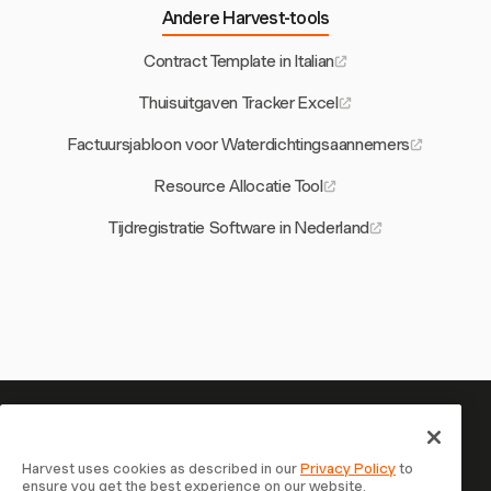
Andere Harvest-tools
Contract Template in Italian
Thuisuitgaven Tracker Excel
Factuursjabloon voor Waterdichtingsaannemers
Resource Allocatie Tool
Tijdregistratie Software in Nederland
Je tijd is het waard om bij te
houden — begin nu
Harvest uses cookies as described in our
Privacy Policy
to
ensure you get the best experience on our website.