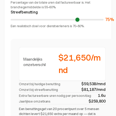
Percentage van de totale uren dat factureerbaar is. Het
branchegemiddelde is 55–60%.
Streefbenutting
75%
Een realistisch doel voor dienstverleners is 70–80%.
$21,650/m
Maandelijks
omzetverschil
nd
$59,538/mnd
Omzet bij huidige benutting
$81,187/mnd
Omzet bij streefbenutting
1.6u
Extra factureerbare uren nodig per persoon/dag
$259,800
Jaarlijkse omzetkans
Een benuttingsgat van 20 procentpunt over 5 mensen
dichten levert $21,650 extra per maand op — dat is