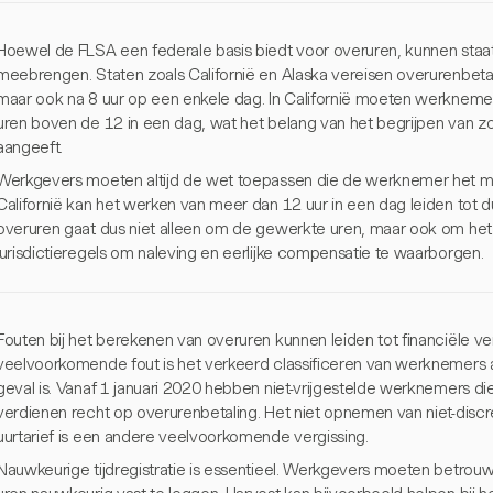
Hoewel de FLSA een federale basis biedt voor overuren, kunnen staa
meebrengen. Staten zoals Californië en Alaska vereisen overurenbetal
maar ook na 8 uur op een enkele dag. In Californië moeten werkneme
uren boven de 12 in een dag, wat het belang van het begrijpen van zo
aangeeft.
Werkgevers moeten altijd de wet toepassen die de werknemer het me
Californië kan het werken van meer dan 12 uur in een dag leiden tot 
overuren gaat dus niet alleen om de gewerkte uren, maar ook om het
jurisdictieregels om naleving en eerlijke compensatie te waarborgen.
Fouten bij het berekenen van overuren kunnen leiden tot financiële ver
veelvoorkomende fout is het verkeerd classificeren van werknemers al
geval is. Vanaf 1 januari 2020 hebben niet-vrijgestelde werknemers 
verdienen recht op overurenbetaling. Het niet opnemen van niet-discre
uurtarief is een andere veelvoorkomende vergissing.
Nauwkeurige tijdregistratie is essentieel. Werkgevers moeten betr