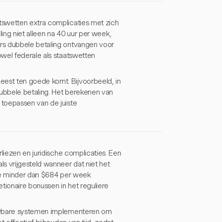
tswetten extra complicaties met zich
ing niet alleen na 40 uur per week,
rs dubbele betaling ontvangen voor
wel federale als staatswetten
est ten goede komt. Bijvoorbeeld, in
dubbele betaling. Het berekenen van
 toepassen van de juiste
liezen en juridische complicaties. Een
s vrijgesteld wanneer dat niet het
die minder dan $684 per week
tionaire bonussen in het reguliere
ouwbare systemen implementeren om