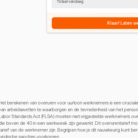
Totaal vandaag
Klaar! Laten w
Het berekenen van overuren voor uurloon werknemers is een crucial
van arbeidswetten te waarborgen en de tevredenheid van het person
Labor Standards Act (FLSA) moeten niet-vrijgestelde werknemers ov
die boven de 40 in een werkweek zijn gewerkt. Dit overurentarief moe
tarief van de werknemer zijn. Begrijpen hoe je dit nauwkeurig kunt b
juridische sancties voorkomen.