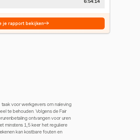
6:54:14
→
e je rapport bekijken
e taak voor werkgevers om naleving
eel te behouden. Volgens de Fair
erurenbetaling ontvangen voor uren
t minstens 1,5 keer het reguliere
erekenen kan kostbare fouten en