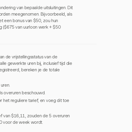
ndering van bepaalde uitsluitingen. Dit
worden meegenomen. Bijvoorbeeld, als
et een bonus van $50, zou hun
ing ($675 van uurloon werk + $50
 de vrijstellingsstatus van de
 gewerkte uren bij, inclusief tijd die
egistreerd, bereken je de totale
uren.
ls overuren beschouwd.
het reguliere tarief, en voeg dit toe
ief van $16,11, zouden de 5 overuren
30 voor de week wordt.