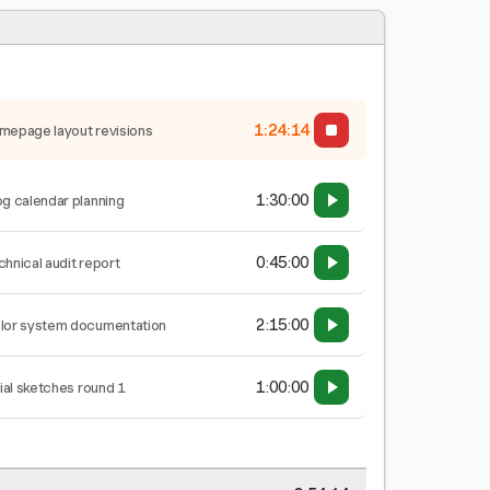
1:24:14
mepage layout revisions
1:30:00
og calendar planning
0:45:00
chnical audit report
2:15:00
lor system documentation
1:00:00
tial sketches round 1