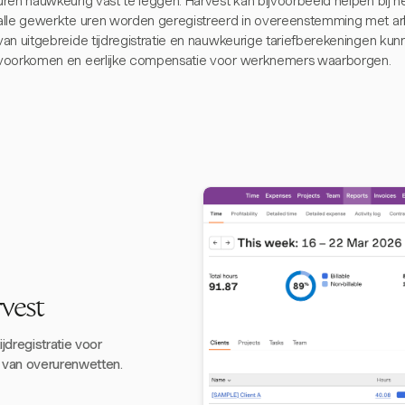
uren nauwkeurig vast te leggen. Harvest kan bijvoorbeeld helpen bij het
alle gewerkte uren worden geregistreerd in overeenstemming met ar
van uitgebreide tijdregistratie en nauwkeurige tariefberekeningen kun
voorkomen en eerlijke compensatie voor werknemers waarborgen.
vest
jdregistratie voor
 van overurenwetten.