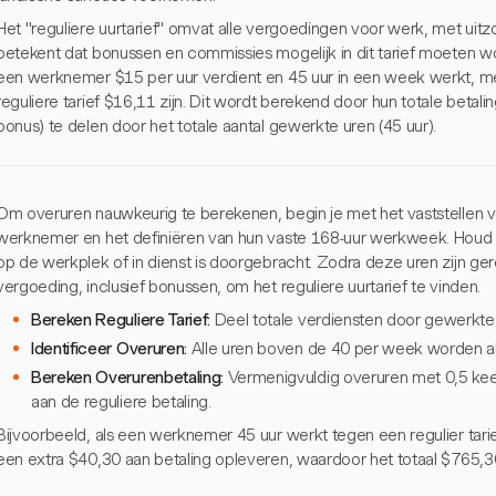
Het "reguliere uurtarief" omvat alle vergoedingen voor werk, met uitzo
betekent dat bonussen en commissies mogelijk in dit tarief moeten 
een werknemer $15 per uur verdient en 45 uur in een week werkt, m
reguliere tarief $16,11 zijn. Dit wordt berekend door hun totale betal
bonus) te delen door het totale aantal gewerkte uren (45 uur).
Om overuren nauwkeurig te berekenen, begin je met het vaststellen van
werknemer en het definiëren van hun vaste 168-uur werkweek. Houd alle
op de werkplek of in dienst is doorgebracht. Zodra deze uren zijn ger
vergoeding, inclusief bonussen, om het reguliere uurtarief te vinden.
Bereken Reguliere Tarief:
Deel totale verdiensten door gewerkte 
Identificeer Overuren:
Alle uren boven de 40 per week worden a
Bereken Overurenbetaling:
Vermenigvuldig overuren met 0,5 keer 
aan de reguliere betaling.
Bijvoorbeeld, als een werknemer 45 uur werkt tegen een regulier tar
een extra $40,30 aan betaling opleveren, waardoor het totaal $765,