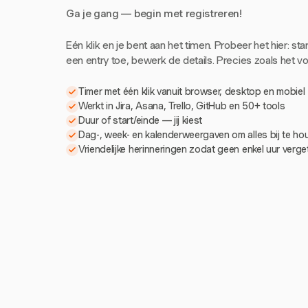
Ga je gang — begin met registreren!
Eén klik en je bent aan het timen. Probeer het hier: sta
een entry toe, bewerk de details. Precies zoals het voe
Timer met één klik vanuit browser, desktop en mobiel
Werkt in Jira, Asana, Trello, GitHub en 50+ tools
Duur of start/einde — jij kiest
Dag-, week- en kalenderweergaven om alles bij te h
Vriendelijke herinneringen zodat geen enkel uur verg