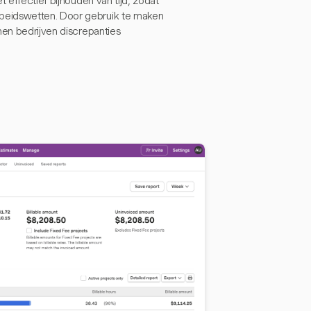
 effectief bijhouden van tijd, zodat
beidswetten. Door gebruik te maken
nen bedrijven discrepanties