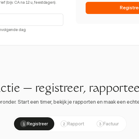
ef (bijv. CA na 12 u, feestdagen).
Registre
envolgende dag.
actie — registreer, rapportee
onder. Start een timer, bekijk je rapporten en maak een echte 
Registreer
Rapport
Factuur
1
2
3