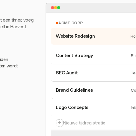
rt een timer, voeg
ACME CORP
lt in Harvest.
Website Redesign
Ho
Content Strategy
Bl
ouden
eten wordt
SEO Audit
Te
Brand Guidelines
Co
Logo Concepts
Ini
+
Nieuwe tijdregistratie