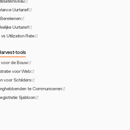
ilisatieniveau
lance Uurtarief
f Berekenen
elijke Uurtarief
 vs Utilization Rate
arvest-tools
 voor de Bouw
tratie voor Web
on voor Schilders
langhebbenden te Communiceren
egistratie Sjabloon