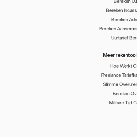
Bereken Uur
Bereken Incass
Bereken Advi
Bereken Aanneme
Uurtarief Be
Meer rekentool
Hoe Werkt O
Freelance Tariefk
Slimme Overuren
Bereken Ov
Militaire Tijd 