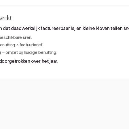
werkt
dat daadwerkelijk factureerbaar is, en kleine kloven tellen sn
beschikbare uren.
utting × factuurtarief.
 − omzet bij huidige benutting.
 doorgetrokken over het jaar.