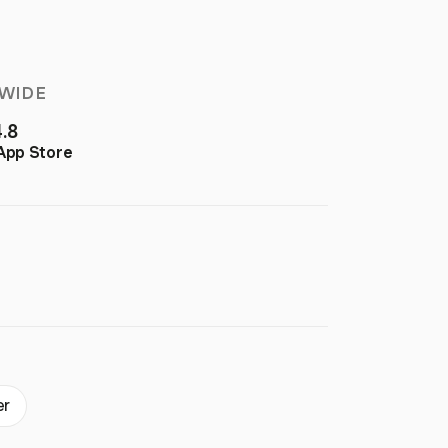
WIDE
4.8
App Store
er