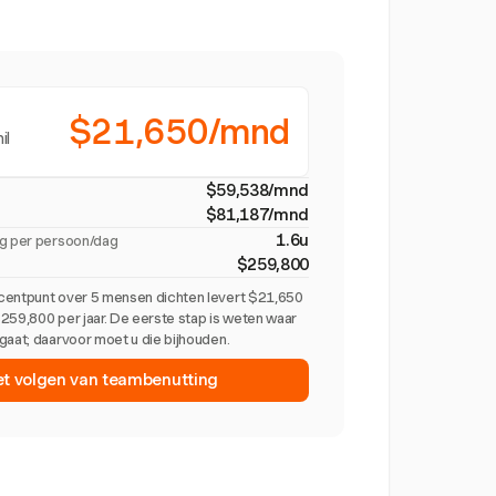
$21,650/mnd
il
$59,538/mnd
$81,187/mnd
1.6u
ig per persoon/dag
$259,800
centpunt over 5 mensen dichten levert $21,650
259,800 per jaar. De eerste stap is weten waar
gaat; daarvoor moet u die bijhouden.
et volgen van teambenutting