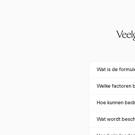
Veel
Wat is de formul
Het realisatieperc
Welke factoren b
x 100. Dit toont he
Factoren zijn onder 
Hoe kunnen bedr
kortingen en niet-g
Bedrijven kunnen r
Wat wordt besch
volgen, vaste prijs
Een goed realisatie