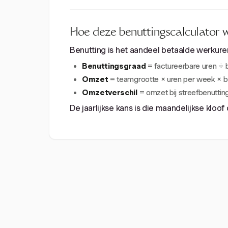
Hoe deze benuttingscalculator 
Benutting is het aandeel betaalde werkuren 
Benuttingsgraad
= factureerbare uren ÷ 
Omzet
= teamgrootte × uren per week × ben
Omzetverschil
= omzet bij streefbenutting
De jaarlijkse kans is die maandelijkse kloof