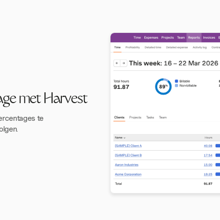
age met Harvest
percentages te
olgen.