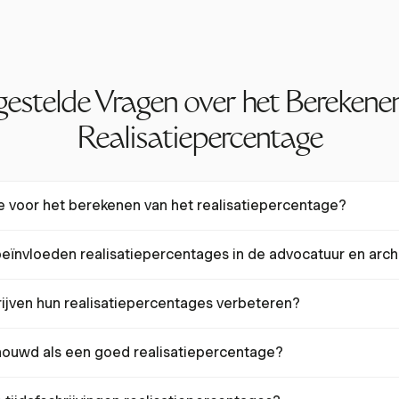
gestelde Vragen over het Berekene
Realisatiepercentage
e voor het berekenen van het realisatiepercentage?
entage wordt berekend als (Werkelijke Inkomsten Ontvangen / Gefact
eïnvloeden realisatiepercentages in de advocatuur en arch
t percentage van potentiële inkomsten dat daadwerkelijk wordt ontva
andere facturatiepraktijken, klantrelaties en projectcomplexiteit. Afsc
ijven hun realisatiepercentages verbeteren?
efactureerde uren kunnen realisatiepercentages verlagen.
ealisatiepercentages verbeteren door tools zoals Harvest te gebruik
ouwd als een goed realisatiepercentage?
afspraken aan te nemen en te zorgen voor nauwkeurige, tijdige facturat
percentage varieert per sector. Voor accountantskantoren ligt het r