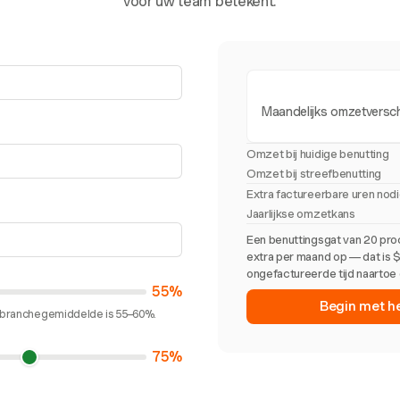
voor uw team betekent.
Maandelijks omzetversch
Omzet bij huidige benutting
Omzet bij streefbenutting
Extra factureerbare uren nod
Jaarlijkse omzetkans
Een benuttingsgat van 20 pro
extra per maand op — dat is $
ongefactureerde tijd naartoe 
55%
Begin met h
et branchegemiddelde is 55–60%.
75%