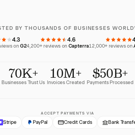
STED BY THOUSANDS OF BUSINESSES WORLD
4.3
4.6
eviews on
G2
4,200+ reviews on
Capterra
12,000+ reviews on
70K+
10M+
$50B+
Businesses Trust Us
Invoices Created
Payments Processed
ACCEPT PAYMENTS VIA
Stripe
PayPal
Credit Cards
Bank Transf