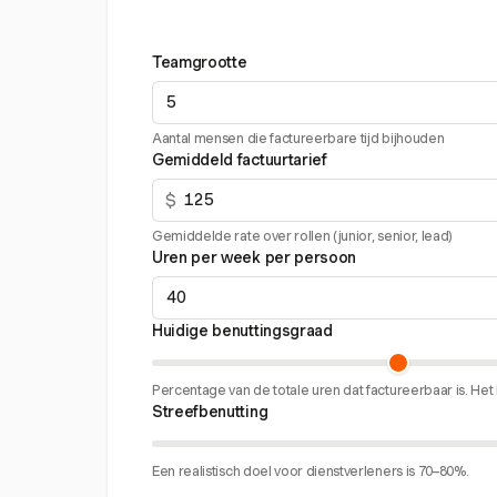
Teamgrootte
Aantal mensen die factureerbare tijd bijhouden
Gemiddeld factuurtarief
$
Gemiddelde rate over rollen (junior, senior, lead)
Uren per week per persoon
Huidige benuttingsgraad
Percentage van de totale uren dat factureerbaar is. H
Streefbenutting
Een realistisch doel voor dienstverleners is 70–80%.