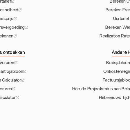
tarief
Bereken Ut
osnelheid
Bereken Free
esprijs
Uurtarie
rsvergoeding
Bereken Werk
rekenen
Realization Rate
s ontdekken
Andere H
veruren
Bodsjabloon
aart Sjabloon
Onkostenregis
 Calculator
Factuursjablo
eruren
Hoe de Projectstatus aan Be
Calculator
Hebreeuws Tijdr