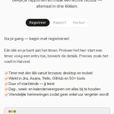
bekijk je rapporten en maak een echte factuur —
allemaal in drie klikken.
Registreer
Rapport
Factuur
Ga je gang — begin met registreren!
Eén klik en je bent aan het timen. Probeer het hier: start een
timer, voeg een entry toe, bewerk de details. Precies zoals het
voelt in Harvest.
Timer met één klik vanuit browser, desktop en mobiel
Werkt in Jira, Asana, Trello, GitHub en 50+ tools
Duur of start/einde — jij kiest
Dag-, week- en kalenderweergaven om alles bij te houden
Vriendelijke herinneringen zodat geen enkel uur vergeten wordt