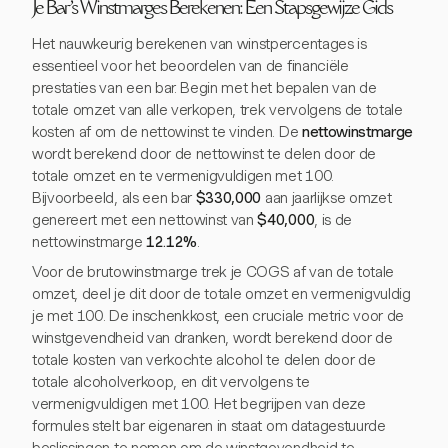
Je Bar's Winstmarges Berekenen: Een Stapsgewijze Gids
Het nauwkeurig berekenen van winstpercentages is
essentieel voor het beoordelen van de financiële
prestaties van een bar. Begin met het bepalen van de
totale omzet van alle verkopen, trek vervolgens de totale
kosten af om de nettowinst te vinden. De
nettowinstmarge
wordt berekend door de nettowinst te delen door de
totale omzet en te vermenigvuldigen met 100.
Bijvoorbeeld, als een bar
$330,000
aan jaarlijkse omzet
genereert met een nettowinst van
$40,000
, is de
nettowinstmarge
12.12%
.
Voor de brutowinstmarge trek je COGS af van de totale
omzet, deel je dit door de totale omzet en vermenigvuldig
je met 100. De inschenkkost, een cruciale metric voor de
winstgevendheid van dranken, wordt berekend door de
totale kosten van verkochte alcohol te delen door de
totale alcoholverkoop, en dit vervolgens te
vermenigvuldigen met 100. Het begrijpen van deze
formules stelt bar eigenaren in staat om datagestuurde