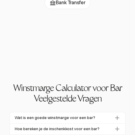
Bank Transfer
Winstmarge Calculator voor Bar
Veelgestelde Vragen
Wat is een goede winstmarge voor een bar?
Een goede winstmarge voor een bar ligt doorgaans
Hoe bereken je de inschenkkost voor een bar?
tussen de
5% en 15%
nettowinst. Succesvolle bars