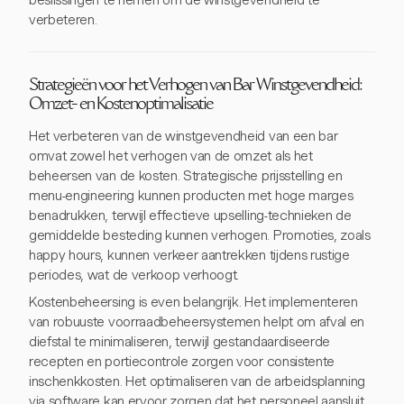
beslissingen te nemen om de winstgevendheid te
verbeteren.
Strategieën voor het Verhogen van Bar Winstgevendheid:
Omzet- en Kostenoptimalisatie
Het verbeteren van de winstgevendheid van een bar
omvat zowel het verhogen van de omzet als het
beheersen van de kosten. Strategische prijsstelling en
menu-engineering kunnen producten met hoge marges
benadrukken, terwijl effectieve upselling-technieken de
gemiddelde besteding kunnen verhogen. Promoties, zoals
happy hours, kunnen verkeer aantrekken tijdens rustige
periodes, wat de verkoop verhoogt.
Kostenbeheersing is even belangrijk. Het implementeren
van robuuste voorraadbeheersystemen helpt om afval en
diefstal te minimaliseren, terwijl gestandaardiseerde
recepten en portiecontrole zorgen voor consistente
inschenkkosten. Het optimaliseren van de arbeidsplanning
via software kan ervoor zorgen dat het personeel aansluit