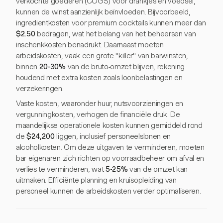
verkochte goederen (COGS) voor drankjes en voedsel,
kunnen de winst aanzienlijk beïnvloeden. Bijvoorbeeld,
ingredientkosten voor premium cocktails kunnen meer dan
$2.50
bedragen, wat het belang van het beheersen van
inschenkkosten benadrukt. Daarnaast moeten
arbeidskosten, vaak een grote "killer" van barwinsten,
binnen
20-30%
van de bruto-omzet blijven, rekening
houdend met extra kosten zoals loonbelastingen en
verzekeringen.
Vaste kosten, waaronder huur, nutsvoorzieningen en
vergunningkosten, verhogen de financiële druk. De
maandelijkse operationele kosten kunnen gemiddeld rond
de
$24,200
liggen, inclusief personeelslonen en
alcoholkosten. Om deze uitgaven te verminderen, moeten
bar eigenaren zich richten op voorraadbeheer om afval en
verlies te verminderen, wat
5-25%
van de omzet kan
uitmaken. Efficiënte planning en kruisopleiding van
personeel kunnen de arbeidskosten verder optimaliseren.