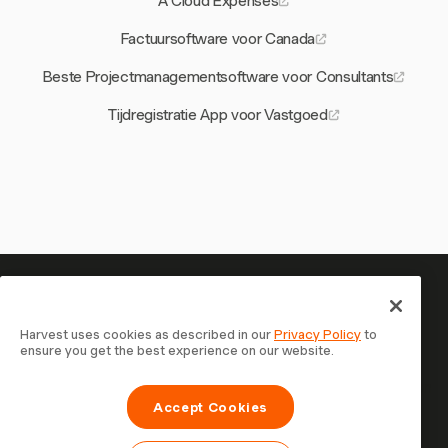
A Cloud Expenses
Factuursoftware voor Canada
Beste Projectmanagementsoftware voor Consultants
Tijdregistratie App voor Vastgoed
Je tijd is het waard om bij te
houden — begin nu
Harvest uses cookies as described in our
Privacy Policy
to
ensure you get the best experience on our website.
Sluit je aan bij meer dan 70.000 bedrijven die tijd
registreren, klanten factureren en sneller betaald worden
Accept Cookies
met Harvest. Gratis te proberen, in 30 seconden
ingesteld.