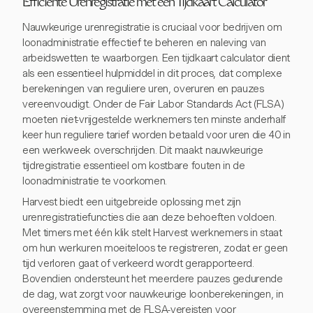
Efficiënte Urenregistratie met een Tijdkaart Calculator
Nauwkeurige urenregistratie is cruciaal voor bedrijven om
loonadministratie effectief te beheren en naleving van
arbeidswetten te waarborgen. Een tijdkaart calculator dient
als een essentieel hulpmiddel in dit proces, dat complexe
berekeningen van reguliere uren, overuren en pauzes
vereenvoudigt. Onder de Fair Labor Standards Act (FLSA)
moeten niet-vrijgestelde werknemers ten minste anderhalf
keer hun reguliere tarief worden betaald voor uren die 40 in
een werkweek overschrijden. Dit maakt nauwkeurige
tijdregistratie essentieel om kostbare fouten in de
loonadministratie te voorkomen.
Harvest biedt een uitgebreide oplossing met zijn
urenregistratiefuncties die aan deze behoeften voldoen.
Met timers met één klik stelt Harvest werknemers in staat
om hun werkuren moeiteloos te registreren, zodat er geen
tijd verloren gaat of verkeerd wordt gerapporteerd.
Bovendien ondersteunt het meerdere pauzes gedurende
de dag, wat zorgt voor nauwkeurige loonberekeningen, in
overeenstemming met de FLSA-vereisten voor