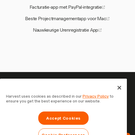
Facturatie-app met PayPal-integratie
Beste Projectmanagementapp voor Mac
Nauwkeurige Urenregistratie App
Je tijd is het waard om bij te
houden — begin nu
Harvest uses cookies as described in our
Privacy Policy
to
ensure you get the best experience on our website.
Sluit je aan bij meer dan 70.000 bedrijven die tijd
registreren, klanten factureren en sneller betaald worden
Accept Cookies
met Harvest. Gratis te proberen, in 30 seconden
ingesteld.