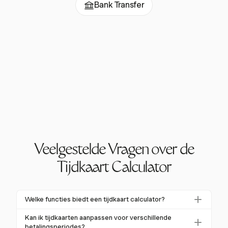
Bank Transfer
Veelgestelde Vragen over de
Tijdkaart Calculator
Welke functies biedt een tijdkaart calculator?
Een tijdkaart calculator biedt functies zoals het volgen
Kan ik tijdkaarten aanpassen voor verschillende
van dagelijkse werkuren, het berekenen van overuren
betalingsperiodes?