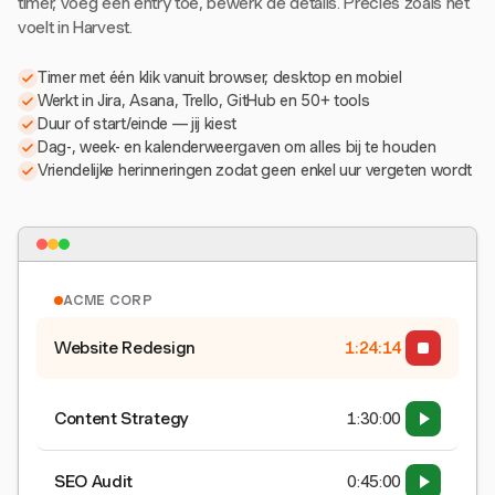
timer, voeg een entry toe, bewerk de details. Precies zoals het
voelt in Harvest.
Timer met één klik vanuit browser, desktop en mobiel
Werkt in Jira, Asana, Trello, GitHub en 50+ tools
Duur of start/einde — jij kiest
Dag-, week- en kalenderweergaven om alles bij te houden
Vriendelijke herinneringen zodat geen enkel uur vergeten wordt
ACME CORP
Website Redesign
1:24:15
Content Strategy
1:30:00
SEO Audit
0:45:00