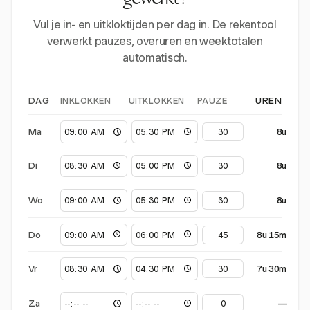
gewerkt?
Vul je in- en uitkloktijden per dag in. De rekentool
verwerkt pauzes, overuren en weektotalen
automatisch.
INKLOKKEN
UITKLOKKEN
PAUZE
DAG
UREN
Ma
8u
Di
8u
Wo
8u
Do
8u 15m
Vr
7u 30m
Za
—