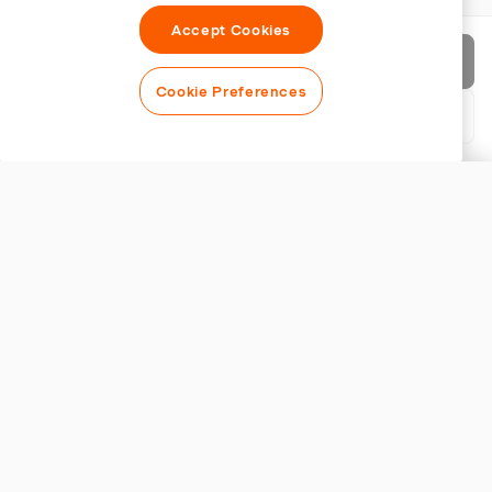
Accept Cookies
Factuur verzenden
Cookie Preferences
PDF downloaden
Factuur aanpassen
WEERGAVE
Logo toevoegen
Factuurtitel tonen
FACTUURINSTELLINGEN
Valuta
TRUSTED BY THOUSANDS OF BUSINESSES