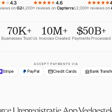
4.3
4.6
eviews on
G2
4,200+ reviews on
Capterra
12,000+ reviews on
70K+
10M+
$50B+
Businesses Trust Us
Invoices Created
Payments Processed
ACCEPT PAYMENTS VIA
Stripe
PayPal
Credit Cards
Bank Transf
ce Urenregistratie App Veelgeste