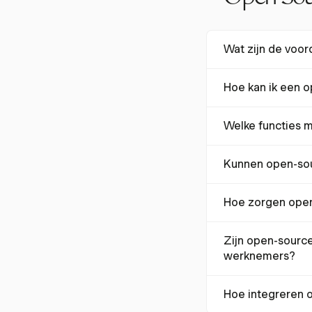
Wat zijn de voor
Open-source tijdregi
Hoe kan ik een o
aanpassing en contr
behoeften en zorgt
Om zelf te hosten,
Welke functies m
MariaDB. Veel app
beveiligingsmaatre
Essentiële functies 
Kunnen open-sour
factureerbare uren
gebruiksvriendelijk
Ja, veel open-sour
Hoe zorgen open
goedkeuringsworkflo
Zelf-gehoste open-
Zijn open-source
privacy vergroot. G
werknemers?
toegangscontroles,
Veel open-source ti
Hoe integreren 
toegankelijk zijn v