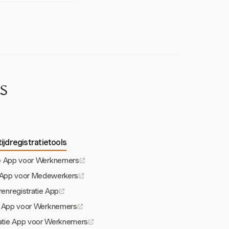
ERP, CRM of
e efficiëntie wordt
s
ijdregistratietools
tie App voor Werknemers
ie App voor Medewerkers
enregistratie App
tie App voor Werknemers
atie App voor Werknemers