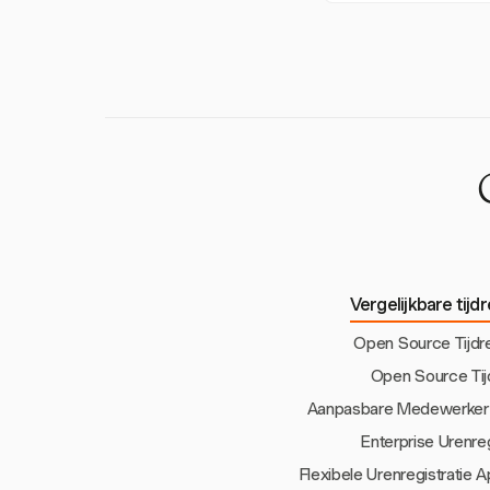
bruikbaarheid voor 
Open-source tijdreg
loonadministratie, 
verbeterd.
Vergelijkbare tijd
Open Source Tijdre
Open Source Tijd
Aanpasbare Medewerker U
Enterprise Urenre
Flexibele Urenregistratie