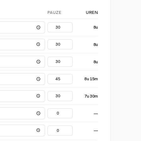
PAUZE
UREN
8u
8u
8u
8u 15m
7u 30m
—
—