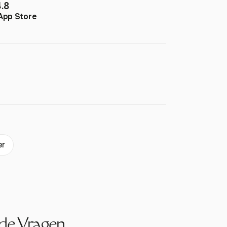
4.8
App Store
er
lde Vragen