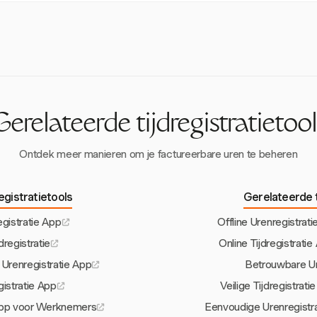
diverse werkforces.
istratie-apps bieden vaak API's voor integratie met systemen zoals 
waardoor naadloze gegevensuitwisseling mogelijk is en de operationel
Gerelateerde tijdregistratietool
Ontdek meer manieren om je factureerbare uren te beheren
registratietools
Gerelateerde t
gistratie App
Offline Urenregistra
registratie
Online Tijdregistrat
renregistratie App
Betrouwbare Ur
gistratie App
Veilige Tijdregistra
 App voor Werknemers
Eenvoudige Urenregistr