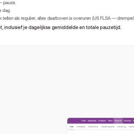
 − pauze.
e dag.
k tellen als regulier; alles daarboven is overuren (US FLSA — drempels
t, inclusief je dagelijkse gemiddelde en totale pauzetijd.