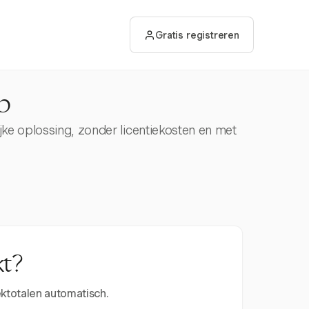
Gratis registreren
p
jke oplossing, zonder licentiekosten en met
kt?
ektotalen automatisch.