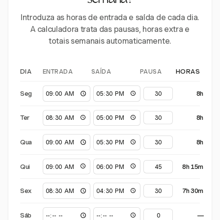
semana?
Introduza as horas de entrada e saída de cada dia.
A calculadora trata das pausas, horas extra e
totais semanais automaticamente.
ENTRADA
SAÍDA
PAUSA
DIA
HORAS
Seg
8h
Ter
8h
Qua
8h
Qui
8h 15m
Sex
7h 30m
Sáb
—