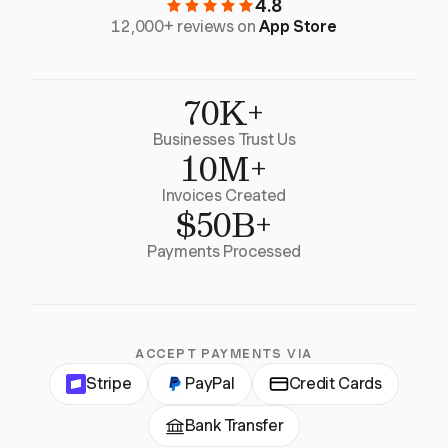
4.8
12,000+ reviews on
App Store
70K+
Businesses Trust Us
10M+
Invoices Created
$50B+
Payments Processed
ACCEPT PAYMENTS VIA
Stripe
PayPal
Credit Cards
Bank Transfer