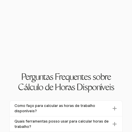
Perguntas Frequentes sobre
Cálculo de Horas Disponíveis
Como faço para calcular as horas de trabalho
disponíveis?
Para calcular as horas de trabalho disponíveis,
Quais ferramentas posso usar para calcular horas de
determine os horários de início e término e subtraia
trabalho?