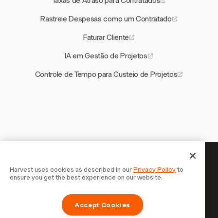
Taxas de Atraso para Contratados
Rastreie Despesas como um Contratado
Faturar Cliente
IA em Gestão de Projetos
Controle de Tempo para Custeio de Projetos
Seu tempo merece ser
Harvest uses cookies as described in our
Privacy Policy
to
ensure you get the best experience on our website.
registrado — comece agora
Junte-se a mais de 70.000 empresas que controlam o
Accept Cookies
tempo, faturam clientes e recebem mais rápido com