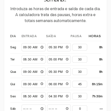
semana?
Introduza as horas de entrada e saída de cada dia.
A calculadora trata das pausas, horas extra e
totais semanais automaticamente.
ENTRADA
SAÍDA
PAUSA
DIA
HORAS
Seg
8h
Ter
8h
Qua
8h
Qui
8h 15m
Sex
7h 30m
Sáb
—