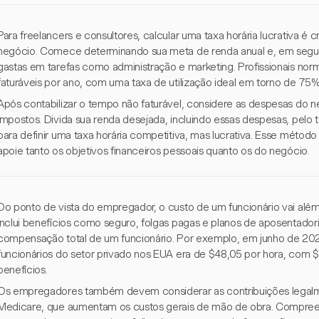
Para freelancers e consultores, calcular uma taxa horária lucrativa é c
negócio. Comece determinando sua meta de renda anual e, em seguid
gastas em tarefas como administração e marketing. Profissionais no
faturáveis por ano, com uma taxa de utilização ideal em torno de 75%
Após contabilizar o tempo não faturável, considere as despesas do 
impostos. Divida sua renda desejada, incluindo essas despesas, pelo to
para definir uma taxa horária competitiva, mas lucrativa. Esse método
apoie tanto os objetivos financeiros pessoais quanto os do negócio.
Do ponto de vista do empregador, o custo de um funcionário vai além
inclui benefícios como seguro, folgas pagas e planos de aposentado
compensação total de um funcionário. Por exemplo, em junho de 20
funcionários do setor privado nos EUA era de $48,05 por hora, com 
benefícios.
Os empregadores também devem considerar as contribuições legalm
Medicare, que aumentam os custos gerais de mão de obra. Compree