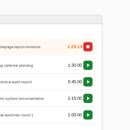
1:24:15
mepage layout revisions
1:30:00
og calendar planning
0:45:00
chnical audit report
2:15:00
lor system documentation
1:00:00
tial sketches round 1