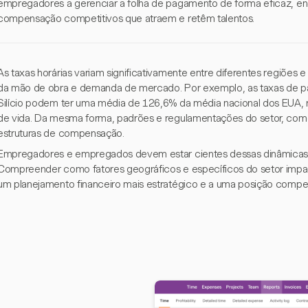
empregadores a gerenciar a folha de pagamento de forma eficaz, 
compensação competitivos que atraem e retêm talentos.
As taxas horárias variam significativamente entre diferentes regiões 
da mão de obra e demanda de mercado. Por exemplo, as taxas de 
Silício podem ter uma média de 126,6% da média nacional dos EUA, re
de vida. Da mesma forma, padrões e regulamentações do setor, como l
estruturas de compensação.
Empregadores e empregados devem estar cientes dessas dinâmicas ao 
Compreender como fatores geográficos e específicos do setor imp
um planejamento financeiro mais estratégico e a uma posição compet