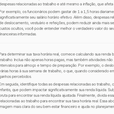
despesas relacionadas ao trabalho e até mesmo a inflação, que afet
Por exemplo, os funcionários podem gastar de 1 a 1,5 horas diariam
significativamente seu salário horário efetivo. Além disso, despesas 
de deslocamento, vestuário e refeições, podem reduzir ainda mais seu
custos ocultos, você pode entender melhor o verdadeiro valor do se
financeiras informadas.
Para determinar sua taxa horária real, comece calculando sua renda br
trabalho. Inclua não apenas horas pagas, mas também atividades nã
intervalos para almoço e tempo de preparação. Por exemplo, o desl
várias horas à sua semana de trabalho, o que, quando considerado em 
ganhos percebidos.
Em seguida, identifique todas as despesas relacionadas ao trabalho, 
infantis, que podem impactar significativamente sua renda líquida. S
bruta para encontrar sua renda líquida ajustada. Finalmente, divida ess
relacionadas ao trabalho para encontrar sua taxa horária real. Essa
imagem mais clara do seu bem-estar financeiro e ajuda no planejamen