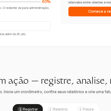
60%
intervalos entre clientes e m
. O restante vai para administração,
Comece a reg
os além do IR, etc.
m ação — registre, analise,
 Inicie um cronômetro, confira seus relatórios e crie uma fatu
Registrar
Relatório
Fatura
1
2
3