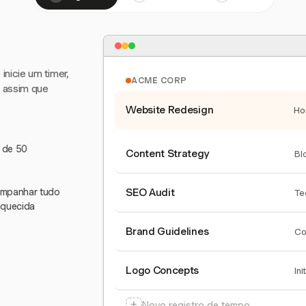
nicie um timer,
ACME CORP
e assim que
Website Redesign
Ho
s de 50
Content Strategy
Bl
companhar tudo
SEO Audit
Te
squecida
Brand Guidelines
Co
Logo Concepts
Ini
+
Novo registro de tempo