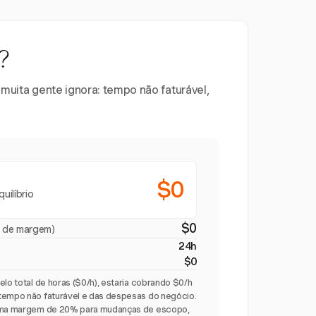
?
 muita gente ignora: tempo não faturável,
$0
uilíbrio
$0
 de margem)
24h
$0
elo total de horas ($0/h), estaria cobrando $0/h
tempo não faturável e das despesas do negócio.
 uma margem de 20% para mudanças de escopo,