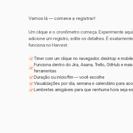
Vamos lá — comece a registrar!
Um clique e o cronômetro começa. Experimente aqui: i
adicione um registro, edite os detalhes. É exatament
funciona no Harvest.
Timer com um clique no navegador, desktop e mobile
Funciona dentro do Jira, Asana, Trello, GitHub e mai
ferramentas
Duração ou início/fim — você escolhe
Visualizações por dia, semana e calendário para a
Lembretes amigáveis para que nenhuma hora seja e