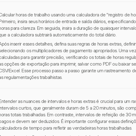
Calcular horas de trabalho usando uma calculadora de "registro de ho
Primeiro, insira seus horários de entrada e saída diários, especific
horas para clareza. Em seguida, insira a duração de quaisquer interv
que a calculadora subtrairá automaticamente do total diário.
Após inserir esses detalhes, defina suas regras de horas extras, defini
selecionando os multiplicadores de pagamento apropriados. Uma vez 
calculadas para garantir precisão, verificando os totais de horas regul
as opções de exportação para imprimir, salvar como PDF ou baixar s
CSV/Excel. Esse processo passo a passo garante um rastreamento 
as regulamentações trabalhistas.
Entender as nuances de intervalos e horas extras é crucial para um 
Intervalos curtos, que geralmente duram de 5 a 20 minutos, são com
horas totais trabalhadas. Em contraste, intervalos de refeição de 30
pagos e devem ser deduzidos. É importante configurar essas definiç
calculadora de tempo para refletir as verdadeiras horas trabalhadas.