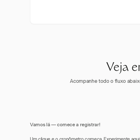
Veja e
Acompanhe todo o fluxo abaixo.
Vamos lá — comece a registrar!
Um clique e o cronômetro começa. Experimente aqui: i