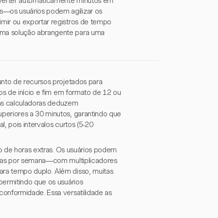
verter automaticamente minutos em
—os usuários podem agilizar os
mir ou exportar registros de tempo
uma solução abrangente para uma
unto de recursos projetados para
os de início e fim em formato de 12 ou
ssas calculadoras deduzem
periores a 30 minutos, garantindo que
, pois intervalos curtos (5-20
lo de horas extras. Os usuários podem
horas por semana—com multiplicadores
ra tempo duplo. Além disso, muitas
permitindo que os usuários
conformidade. Essa versatilidade as