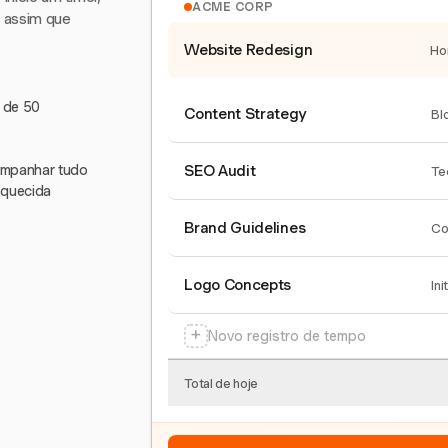
ACME CORP
e assim que
Website Redesign
Ho
s de 50
Content Strategy
Bl
companhar tudo
SEO Audit
Te
squecida
Brand Guidelines
Co
Logo Concepts
Ini
+
Novo registro de tempo
Total de hoje