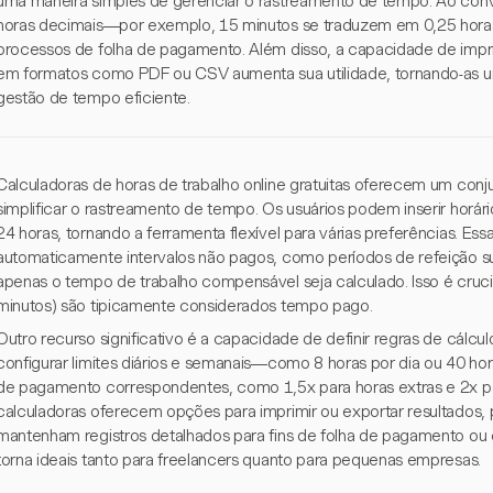
uma maneira simples de gerenciar o rastreamento de tempo. Ao con
horas decimais—por exemplo, 15 minutos se traduzem em 0,25 horas
processos de folha de pagamento. Além disso, a capacidade de impri
em formatos como PDF ou CSV aumenta sua utilidade, tornando-as 
gestão de tempo eficiente.
Calculadoras de horas de trabalho online gratuitas oferecem um conj
simplificar o rastreamento de tempo. Os usuários podem inserir horári
24 horas, tornando a ferramenta flexível para várias preferências. E
automaticamente intervalos não pagos, como períodos de refeição su
apenas o tempo de trabalho compensável seja calculado. Isso é crucial
minutos) são tipicamente considerados tempo pago.
Outro recurso significativo é a capacidade de definir regras de cálcu
configurar limites diários e semanais—como 8 horas por dia ou 40 
de pagamento correspondentes, como 1,5x para horas extras e 2x pa
calculadoras oferecem opções para imprimir ou exportar resultados, 
mantenham registros detalhados para fins de folha de pagamento ou 
torna ideais tanto para freelancers quanto para pequenas empresas.