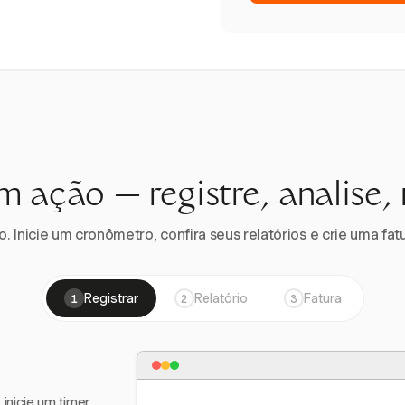
m ação — registre, analise,
 Inicie um cronômetro, confira seus relatórios e crie uma fatu
Registrar
Relatório
Fatura
1
2
3
nicie um timer,