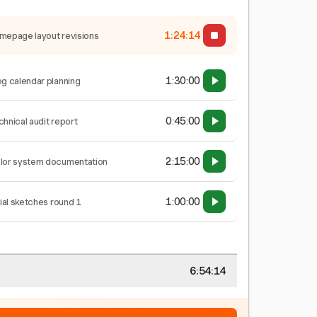
1:24:15
mepage layout revisions
1:30:00
og calendar planning
0:45:00
chnical audit report
2:15:00
lor system documentation
1:00:00
tial sketches round 1
6:54:15