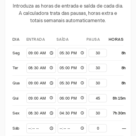
Introduza as horas de entrada e saída de cada dia.
A calculadora trata das pausas, horas extra e
totais semanais automaticamente.
ENTRADA
SAÍDA
PAUSA
DIA
HORAS
Seg
8h
Ter
8h
Qua
8h
Qui
8h 15m
Sex
7h 30m
Sáb
—