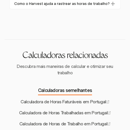
Sim, o Harvest integra-se com os calendários do
Como o Harvest ajuda a rastrear as horas de trabalho?
geralmente utilizáveis após 6 meses.
Google e Outlook.com para ajudar a preencher
O Harvest fornece cronômetros de início/parada com
entradas de tempo a partir de eventos agendados,
um clique e opções de entrada manual de tempo,
simplificando o rastreamento de tempo e
permitindo um rastreamento preciso das horas de
agendamento.
trabalho para garantir conformidade com as
regulamentações.
Calculadoras relacionadas
Descubra mais maneiras de calcular e otimizar seu
trabalho
Calculadoras semelhantes
Calculadora de Horas Faturáveis em Portugal
Calculadora de Horas Trabalhadas em Portugal
Calculadora de Horas de Trabalho em Portugal