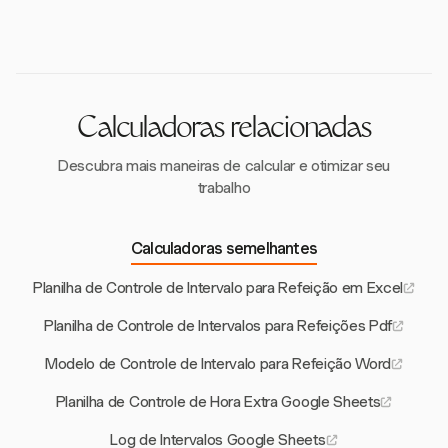
minutos) e compensáveis, enquanto intervalos não
conformidade e penalidades salariais.
pagos são mais longos (30+ minutos) onde os
funcionários estão isentos de todas as funções. O
rastreamento preciso é essencial para diferenciá-los
corretamente.
Calculadoras relacionadas
Descubra mais maneiras de calcular e otimizar seu
trabalho
Calculadoras semelhantes
Planilha de Controle de Intervalo para Refeição em Excel
Planilha de Controle de Intervalos para Refeições Pdf
Modelo de Controle de Intervalo para Refeição Word
Planilha de Controle de Hora Extra Google Sheets
Log de Intervalos Google Sheets