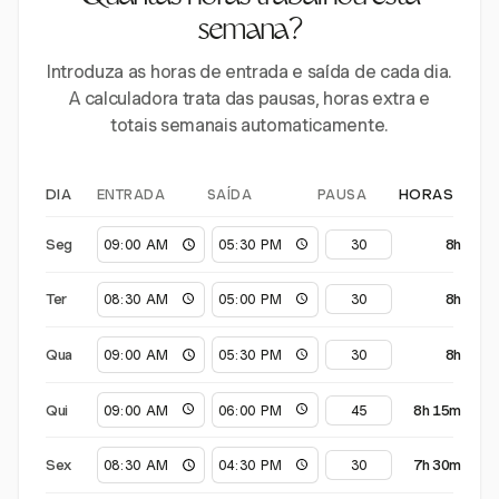
semana?
Introduza as horas de entrada e saída de cada dia.
A calculadora trata das pausas, horas extra e
totais semanais automaticamente.
ENTRADA
SAÍDA
PAUSA
DIA
HORAS
Seg
8h
Ter
8h
Qua
8h
Qui
8h 15m
Sex
7h 30m