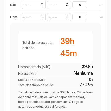
Sáb
—
Dom
—
39h
Total de horas esta
semana
45m
39.8h
Horas normais (≤40)
Nenhuma
Horas extra
8h
Média de horas/dia
2h 45m
Total de tempo de pausa
Trabalhou 5 dias num total de 39.8 horas. Os cartões
de ponto manuais deixam escapar em média 4,5
horas por colaborador por semana. O registo
automático reduz essa diferença.