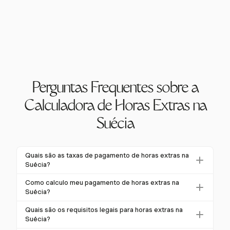
Perguntas Frequentes sobre a
Calculadora de Horas Extras na
Suécia
Quais são as taxas de pagamento de horas extras na
Suécia?
Na Suécia, a taxa padrão de horas extras é de 50%
Como calculo meu pagamento de horas extras na
acima do pagamento regular para as duas primeiras
Suécia?
horas a cada dia. Quaisquer horas adicionais, fins de
O pagamento de horas extras é calculado
Quais são os requisitos legais para horas extras na
semana ou feriados normalmente atraem 100% de
determinando a taxa horária base e aplicando o
Suécia?
pagamento extra.
multiplicador de horas extras, que é de 50% para as