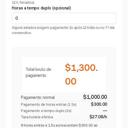
12 h, feriados).
Horas a tempo duplo (opcional)
Alguns estados exigem pagamento 2x após 12 h/dia ou no 7.º dia
consecutivo.
$1,300.
Total bruto de
pagamento
00
$1,000.00
Pagamento normal
$300.00
Pagamento de horas extras (
1.5x
)
—
Pagamento a tempo duplo (2x)
$27.08/h
Taxa horária efetiva
8 horas extras a 1.5x acrescentam $300.00 ao