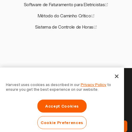
Software de Faturamento para Eletricistas
Método do Caminho Crítico
Sistema de Controle de Horas
Seu tempo merece ser
Harvest uses cookies as described in our
Privacy Policy
to
ensure you get the best experience on our website.
registrado — comece agora
Junte-se a mais de 70.000 empresas que controlam o
Accept Cookies
tempo, faturam clientes e recebem mais rápido com
Harvest. Teste grátis, leva 30 segundos para configurar.
Cookie Preferences
Teste Harvest Grátis