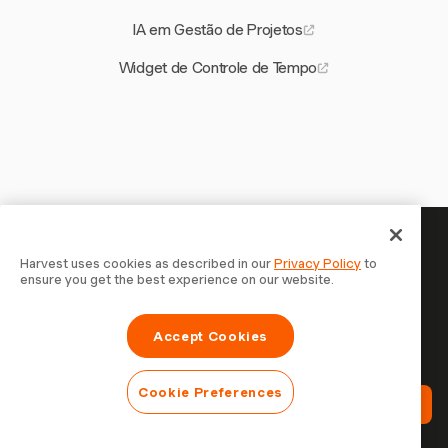
IA em Gestão de Projetos
Widget de Controle de Tempo
Seu tempo merece ser
Harvest uses cookies as described in our
Privacy Policy
to
ensure you get the best experience on our website.
registrado — comece agora
Junte-se a mais de 70.000 empresas que controlam o
Accept Cookies
tempo, faturam clientes e recebem mais rápido com
Harvest. Teste grátis, leva 30 segundos para configurar.
Cookie Preferences
Teste Harvest Grátis