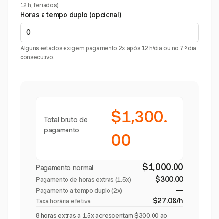
12 h, feriados).
Horas a tempo duplo (opcional)
Alguns estados exigem pagamento 2x após 12 h/dia ou no 7.º dia
consecutivo.
$1,300.
Total bruto de
pagamento
00
$1,000.00
Pagamento normal
$300.00
Pagamento de horas extras (
1.5x
)
—
Pagamento a tempo duplo (2x)
$27.08/h
Taxa horária efetiva
8 horas extras a 1.5x acrescentam $300.00 ao