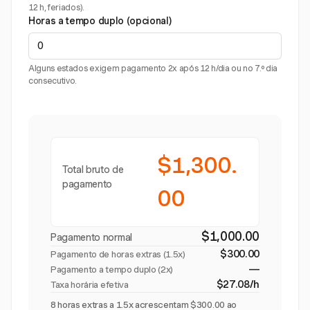
12 h, feriados).
Horas a tempo duplo (opcional)
Alguns estados exigem pagamento 2x após 12 h/dia ou no 7.º dia
consecutivo.
$1,300.
Total bruto de
pagamento
00
$1,000.00
Pagamento normal
$300.00
Pagamento de horas extras (
1.5x
)
—
Pagamento a tempo duplo (2x)
$27.08/h
Taxa horária efetiva
8 horas extras a 1.5x acrescentam $300.00 ao