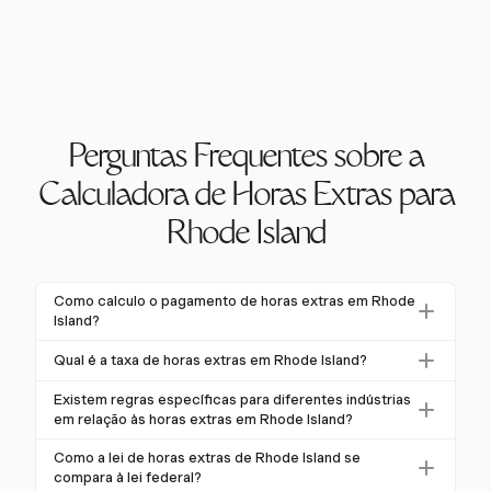
Perguntas Frequentes sobre a
Calculadora de Horas Extras para
Rhode Island
Como calculo o pagamento de horas extras em Rhode
Island?
Em Rhode Island, calcule o pagamento de horas
Qual é a taxa de horas extras em Rhode Island?
extras multiplicando o salário horário por 1,5 para
A taxa padrão de horas extras em Rhode Island é 1,5
horas trabalhadas acima de 40 em uma semana. Para
Existem regras específicas para diferentes indústrias
vezes o salário horário regular para qualquer hora
em relação às horas extras em Rhode Island?
trabalhadores não varejistas, inclua prêmios adicionais
trabalhada acima de 40 em uma semana. Isso
de domingo/feriado.
Sim, Rhode Island tem regras específicas para
Como a lei de horas extras de Rhode Island se
também se aplica ao trabalho em domingos e
negócios de varejo, que podem excluir horas de
compara à lei federal?
feriados.