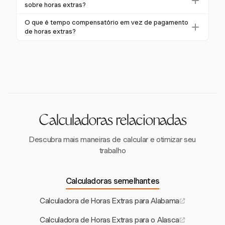
para calcular horas extras. A partir de janeiro de 2026,
sobre horas extras?
conforme definido pela lei.
com um salário mínimo de $13,73, a taxa mínima de
Os empregadores em Michigan devem manter
O que é tempo compensatório em vez de pagamento
horas extras será de $20,60 por hora.
registros precisos das horas trabalhadas e salários
de horas extras?
pagos, incluindo horas extras, para garantir
O tempo compensatório permite que funcionários,
conformidade com as regulamentações estaduais e
particularmente no setor público, recebam folga em
reduzir disputas.
vez de pagamento de horas extras. Essa opção
requer um acordo por escrito e está sujeita a limites
específicos.
Calculadoras relacionadas
Descubra mais maneiras de calcular e otimizar seu
trabalho
Calculadoras semelhantes
Calculadora de Horas Extras para Alabama
Calculadora de Horas Extras para o Alasca