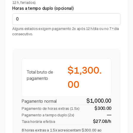
12 h, feriados).
Horas a tempo duplo (opcional)
Alguns estados exigem pagamento 2x após 12 h/dia ou no 7.º dia
consecutivo.
$1,300.
Total bruto de
pagamento
00
$1,000.00
Pagamento normal
$300.00
Pagamento de horas extras (
1.5x
)
—
Pagamento a tempo duplo (2x)
$27.08/h
Taxa horária efetiva
8 horas extras a 1.5x acrescentam $300.00 ao