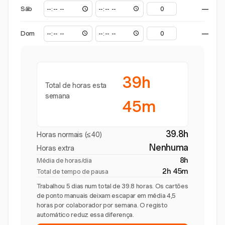
Sáb
—
Dom
—
39h
Total de horas esta
semana
45m
39.8h
Horas normais (≤40)
Nenhuma
Horas extra
8h
Média de horas/dia
2h 45m
Total de tempo de pausa
Trabalhou 5 dias num total de 39.8 horas. Os cartões
de ponto manuais deixam escapar em média 4,5
horas por colaborador por semana. O registo
automático reduz essa diferença.