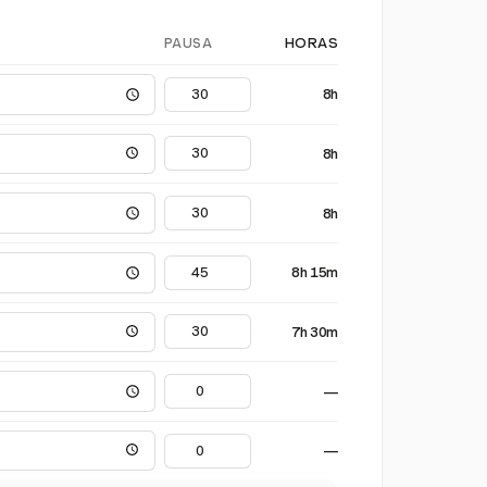
PAUSA
HORAS
8h
8h
8h
8h 15m
7h 30m
—
—