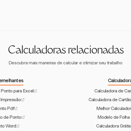
s de Excel são projetados com indústrias específicas em mente, i
ntes, IDs de projeto e códigos de trabalho. Esses modelos personal
to preciso e conformidade com os padrões da indústria.
Calculadoras relacionadas
Descubra mais maneiras de calcular e otimizar seu trabalho
semelhantes
Calculador
 Ponto para Excel
Calculadora de Ca
 Impressão
Calculadora de Cartã
nto Pdf
Melhor Calculado
o de Ponto
Modelo de Folha 
nto Word
Calculadora Gráti