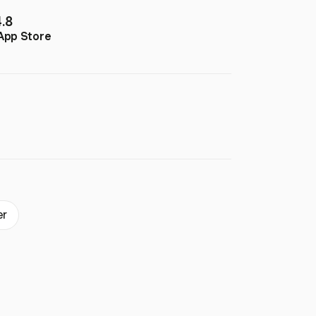
4.8
App Store
er