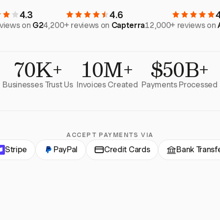
4.3
4.6
eviews on
G2
4,200+ reviews on
Capterra
12,000+ reviews on
70K+
10M+
$50B+
Businesses Trust Us
Invoices Created
Payments Processed
ACCEPT PAYMENTS VIA
Stripe
PayPal
Credit Cards
Bank Transf