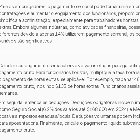
Para os empregadores, o pagamento semanal pode tornar uma empres
contratações e aumentar o engajamento dos funcionários, proporcion
simplifica a administração, especialmente para trabalhadores horista
extras. Embora algumas indústrias, como atividades financeiras, po
diferentes devido a apenas 14% utilizarem pagamento semanal, os b
variáveis são significativos.
Calcular seu pagamento semanal envolve várias etapas para garantir 
pagamento bruto. Para funcionários horistas, multiplique a taxa horári
o pagamento de horas extras, se aplicável. Por exemplo, trabalhar 4
pagamento bruto, incluindo $135 de horas extras. Funcionários assalar
semanas.
Em seguida, entenda as deduções. Deduções obrigatórias incluem im
como Seguro Social (6,2% dos salários até $168,600 em 2024) e Medic
possíveis impostos estaduais/locais. Deduções voluntárias podem incl
para aposentadoria. Finalmente, calcule o pagamento líquido subtrai
pagamento bruto.