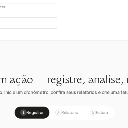
nas.
m ação — registre, analise,
 Inicie um cronômetro, confira seus relatórios e crie uma fatu
Registrar
Relatório
Fatura
1
2
3