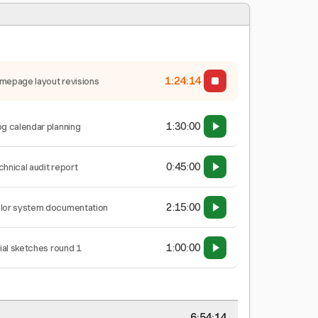
1:24:15
mepage layout revisions
1:30:00
og calendar planning
0:45:00
chnical audit report
2:15:00
lor system documentation
1:00:00
tial sketches round 1
6:54:15