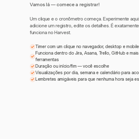
Vamos lá — comece a registrar!
Um clique e o cronômetro começa. Experimente aqui: i
adicione um registro, edite os detalhes. É exatament
funciona no Harvest.
Timer com um clique no navegador, desktop e mobile
Funciona dentro do Jira, Asana, Trello, GitHub e mai
ferramentas
Duração ou início/fim — você escolhe
Visualizações por dia, semana e calendário para a
Lembretes amigáveis para que nenhuma hora seja e