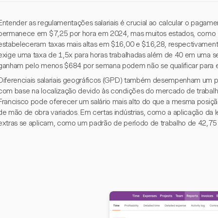
Entender as regulamentações salariais é crucial ao calcular o pagame
permanece em $7,25 por hora em 2024, mas muitos estados, como Ca
estabeleceram taxas mais altas em $16,00 e $16,28, respectivamente
exige uma taxa de 1,5x para horas trabalhadas além de 40 em uma s
ganham pelo menos $684 por semana podem não se qualificar para e
Diferenciais salariais geográficos (GPD) também desempenham um pap
com base na localização devido às condições do mercado de traba
Francisco pode oferecer um salário mais alto do que a mesma posiç
de mão de obra variados. Em certas indústrias, como a aplicação da l
extras se aplicam, como um padrão de período de trabalho de 42,75 ho