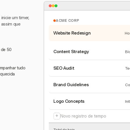
nicie um timer,
ACME CORP
e assim que
Website Redesign
Ho
s de 50
Content Strategy
Bl
companhar tudo
SEO Audit
Te
squecida
Brand Guidelines
Co
Logo Concepts
Ini
+
Novo registro de tempo
Total de hoje