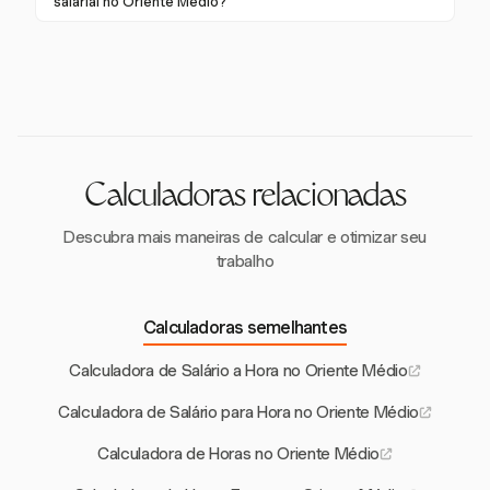
salarial no Oriente Médio?
locais para resultados precisos.
primeiros cinco anos, são 21 dias de salário básico
O crescimento salarial é influenciado pela
por ano, aumentando para 30 dias para anos
diversificação econômica, demanda em setores
adicionais, com um teto de 24 meses de salário.
emergentes e mega-projetos regionais. Os países do
CCG estão vendo crescimento nos setores de
tecnologia e finanças, elevando os salários nessas
áreas.
Calculadoras relacionadas
Descubra mais maneiras de calcular e otimizar seu
trabalho
Calculadoras semelhantes
Calculadora de Salário a Hora no Oriente Médio
Calculadora de Salário para Hora no Oriente Médio
Calculadora de Horas no Oriente Médio