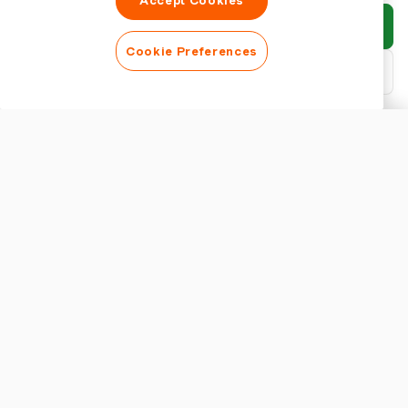
Accept Cookies
Enviar relatório
Cookie Preferences
Baixar PDF
Personalizar relatório
APARÊNCIA
Mostrar título do relatório
CONFIGURAÇÕES DO RELATÓRIO
Moeda
Entendendo o Fluxo de Aprovação de Despesas