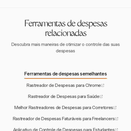
O Harvest apoia relatórios detalhados permitindo que os
garantindo precisão e eficiência no rastreamento de
usuários gerem relatórios de despesas filtrados. Isso
despesas.
fornece insights sobre os gastos da campanha em
comparação com o orçamento, ajudando as agências a
Ferramentas de despesas
tomar decisões financeiras informadas.
relacionadas
Descubra mais maneiras de otimizar o controle das suas
despesas
Ferramentas de despesas semelhantes
Rastreador de Despesas para Chrome
Rastreador de Despesas para Saúde
Melhor Rastreadores de Despesas para Corretores
Rastreador de Despesas Faturáveis para Freelancers
Aplicativo de Controle de Despesas para Estudantes