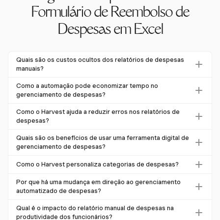
Formulário de Reembolso de
Despesas em Excel
Quais são os custos ocultos dos relatórios de despesas
manuais?
Os relatórios de despesas manuais podem ser
Como a automação pode economizar tempo no
surpreendentemente caros, com cada relatório custando
gerenciamento de despesas?
potencialmente R$ 20,65 em custos administrativos. Erros
A automação reduz significativamente o tempo gasto no
Como o Harvest ajuda a reduzir erros nos relatórios de
também são comuns, com uma taxa de erro de 1,6%,
gerenciamento de despesas. Por exemplo, uma empresa
despesas?
cada um custando R$ 52 para corrigir.
economizou 62 horas por mês ao adotar soluções
O Harvest reduz erros permitindo que os usuários façam
Quais são os benefícios de usar uma ferramenta digital de
automatizadas, incluindo ferramentas como o Harvest.
upload de recibos digitais e automatizem a categorização
gerenciamento de despesas?
de despesas. Isso garante rastreamento preciso e
Ferramentas digitais, como o Harvest, aumentam a
Como o Harvest personaliza categorias de despesas?
conformidade com as regulamentações financeiras.
eficiência ao reduzir erros manuais e fornecer insights em
O Harvest permite que os administradores criem e
tempo real. Elas otimizam processos e ajudam a manter a
Por que há uma mudança em direção ao gerenciamento
gerenciem categorias de despesas personalizadas
automatizado de despesas?
conformidade, economizando tempo e dinheiro.
adaptadas às necessidades específicas do negócio,
A mudança em direção à automação é impulsionada pela
Qual é o impacto do relatório manual de despesas na
garantindo rastreamento e relatórios precisos.
necessidade de eficiência e precisão. Ferramentas
produtividade dos funcionários?