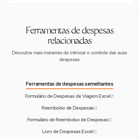
automatizadas reduzem erros manuais, economizam
O relatório manual de despesas pode drenar a
tempo e oferecem melhor supervisão financeira.
produtividade, com os funcionários gastando até 20 horas
por mês em relatórios financeiros, desviando-se de tarefas
mais valiosas.
Ferramentas de despesas
relacionadas
Descubra mais maneiras de otimizar o controle das suas
despesas
Ferramentas de despesas semelhantes
Formulário de Despesas de Viagem Excel
Reembolso de Despesas
Formulário de Reembolso de Despesas
Livro de Despesas Excel