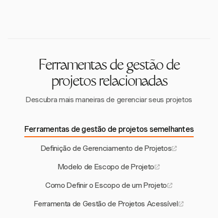
efeitos adversos sobre tempo e orçamento.
responsáveis por gerenciar e prevenir o escopo
stakeholders. Os gerentes de projeto devem
crescente. Eles garantem que quaisquer mudanças
monitorar o progresso de perto e estar preparados
no escopo do projeto sejam avaliadas e aprovadas
para dizer 'não' a mudanças não autorizadas.
através de um processo formal de controle de
mudanças, mantendo a integridade e o sucesso do
projeto.
Ferramentas de gestão de
projetos relacionadas
Descubra mais maneiras de gerenciar seus projetos
Ferramentas de gestão de projetos semelhantes
Definição de Gerenciamento de Projetos
Modelo de Escopo de Projeto
Como Definir o Escopo de um Projeto
Ferramenta de Gestão de Projetos Acessível