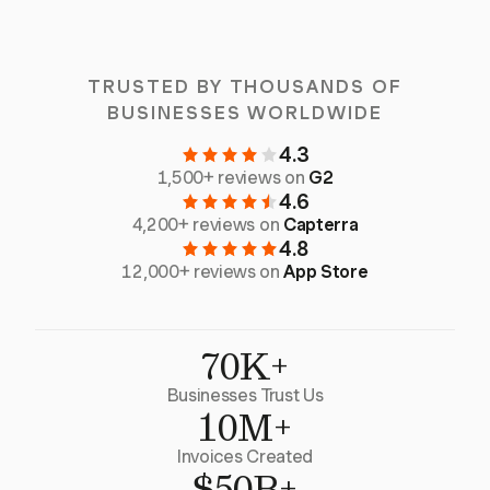
TRUSTED BY THOUSANDS OF
BUSINESSES WORLDWIDE
4.3
1,500+ reviews on
G2
4.6
4,200+ reviews on
Capterra
4.8
12,000+ reviews on
App Store
70K+
Businesses Trust Us
10M+
Invoices Created
$50B+