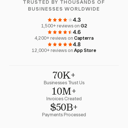
TRUSTED BY THOUSANDS OF
BUSINESSES WORLDWIDE
4.3
1,500+ reviews on
G2
4.6
4,200+ reviews on
Capterra
4.8
12,000+ reviews on
App Store
70K+
Businesses Trust Us
10M+
Invoices Created
$50B+
Payments Processed