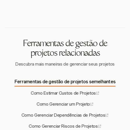
Sim, o Harvest permite que você acompanhe
equipes a se manterem alinhadas.
QuickBooks, Xero, Stripe, PayPal e Zapier. Essas
foca em registrar o tempo gasto em tarefas e
despesas com captura de recibos, fornecendo uma
integrações aumentam sua funcionalidade,
atividades específicas. Ambos são cruciais para um
visão abrangente dos custos do projeto. Esse recurso
permitindo um acompanhamento e relatórios
gerenciamento eficaz de projetos.
ajuda a manter a adesão ao orçamento e oferece
contínuos entre plataformas.
relatórios detalhados de despesas para uma melhor
gestão financeira.
Ferramentas de gestão de
projetos relacionadas
Descubra mais maneiras de gerenciar seus projetos
Ferramentas de gestão de projetos semelhantes
Como Estimar Custos de Projetos
Como Gerenciar um Projeto
Como Gerenciar Dependências de Projetos
Como Gerenciar Riscos de Projetos