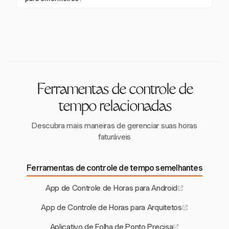
responsabilidade, essenciais para a conformidade
Sim, muitos aplicativos, incluindo a Harvest, oferecem
com as leis trabalhistas e regulamentações de saúde
modelos de preços flexíveis. A Harvest oferece um
como a HIPAA.
teste gratuito de 30 dias, permitindo que os
enfermeiros avaliem seus recursos sem
compromisso financeiro imediato.
Ferramentas de controle de
tempo relacionadas
Descubra mais maneiras de gerenciar suas horas
faturáveis
Ferramentas de controle de tempo semelhantes
App de Controle de Horas para Android
App de Controle de Horas para Arquitetos
Aplicativo de Folha de Ponto Precisa