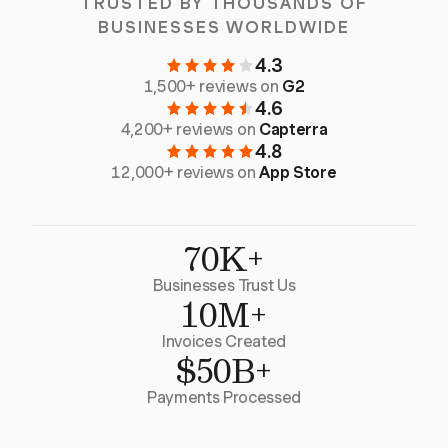
TRUSTED BY THOUSANDS OF
BUSINESSES WORLDWIDE
4.3
1,500+ reviews on
G2
4.6
4,200+ reviews on
Capterra
4.8
12,000+ reviews on
App Store
70K+
Businesses Trust Us
10M+
Invoices Created
$50B+
Payments Processed