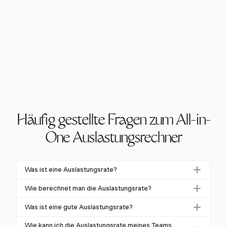
Häufig gestellte Fragen zum All-in-
One Auslastungsrechner
Was ist eine Auslastungsrate?
Die Auslastungsrate misst den Prozentsatz der
Wie berechnet man die Auslastungsrate?
verfügbaren Zeit, in der Ressourcen, wie Mitarbeiter
Um die Auslastungsrate zu berechnen, bestimmen
oder Teams, produktiv genutzt werden. Sie wird
Was ist eine gute Auslastungsrate?
Sie die insgesamt verfügbaren Stunden für einen
berechnet, indem die tatsächlich geleistete Zeit
Eine gute Auslastungsrate variiert je nach Branche,
bestimmten Zeitraum, teilen dann die tatsächlich
Wie kann ich die Auslastungsrate meines Teams