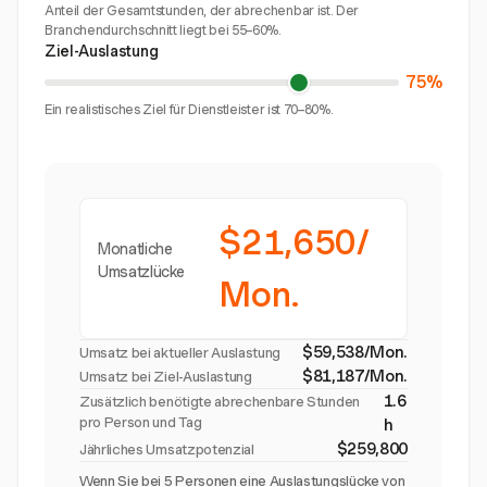
Anteil der Gesamtstunden, der abrechenbar ist. Der
Branchendurchschnitt liegt bei 55–60%.
Ziel-Auslastung
75%
Ein realistisches Ziel für Dienstleister ist 70–80%.
$21,650/
Monatliche
Umsatzlücke
Mon.
$59,538/Mon.
Umsatz bei aktueller Auslastung
$81,187/Mon.
Umsatz bei Ziel-Auslastung
1.6
Zusätzlich benötigte abrechenbare Stunden
pro Person und Tag
h
$259,800
Jährliches Umsatzpotenzial
Wenn Sie bei 5 Personen eine Auslastungslücke von