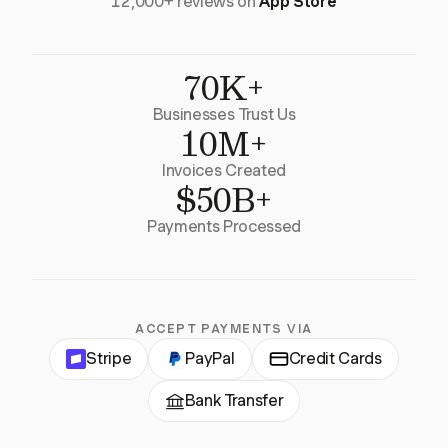
12,000+ reviews on
App Store
70K+
Businesses Trust Us
10M+
Invoices Created
$50B+
Payments Processed
ACCEPT PAYMENTS VIA
Stripe
PayPal
Credit Cards
Bank Transfer