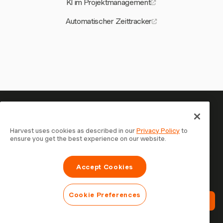
KI im Projektmanagement
Automatischer Zeittracker
Ihre Zeit verdient es, erfasst zu
werden — starten Sie jetzt
Harvest uses cookies as described in our
Privacy Policy
to
ensure you get the best experience on our website.
Schließen Sie sich über 70.000 Unternehmen an, die mit
Harvest Zeit erfassen, Kunden abrechnen und schneller
Accept Cookies
bezahlt werden. Kostenlos testen, in 30 Sekunden
eingerichtet.
Cookie Preferences
Harvest Kostenlos Testen