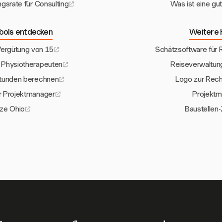
ngsrate für Consulting
Was ist eine gu
ools entdecken
Weitere 
Vergütung von 15
Schätzsoftware für 
 Physiotherapeuten
Reiseverwaltun
Stunden berechnen
Logo zur Rech
r Projektmanager
Projekt
ze Ohio
Baustellen