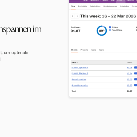
nspannen im
gt, um optimale
d
.