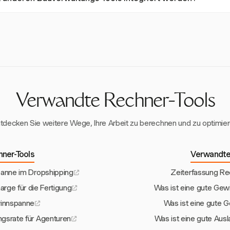
, flexible Abrechnungsraten und umfassende Berichterstattung biete
räzise Kostenverwaltung und helfen, die gewünschten Gewinnspann
ich mit mehreren Tools wie Asana, Trello und QuickBooks integrieren, 
nd Kostenverfolgung über Plattformen hinweg ermöglicht. Diese Integ
 und verbesserte Gewinnspannen.
Verwandte Rechner-Tools
tdecken Sie weitere Wege, Ihre Arbeit zu berechnen und zu optimie
hner-Tools
Verwandte
panne im Dropshipping
Zeiterfassung Re
rge für die Fertigung
Was ist eine gute Gew
winnspanne
Was ist eine gute 
ngsrate für Agenturen
Was ist eine gute Ausl