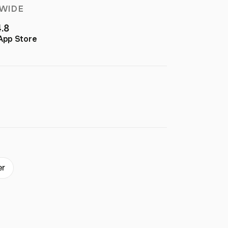
WIDE
4.8
App Store
er