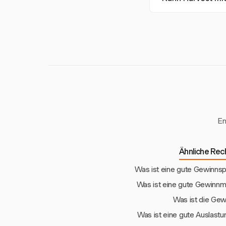
Ausgabenverfolgung
ermöglichen eine p
Ja, Harvest lässt s
aufrechtzuerhalten.
Projektverwaltung u
optimierte Abläufe
En
Ähnliche Rec
Was ist eine gute Gewinns
Was ist eine gute Gewinnma
Was ist die Ge
Was ist eine gute Auslastu