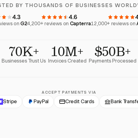
STED BY THOUSANDS OF BUSINESSES WORLD
4.3
4.6
eviews on
G2
4,200+ reviews on
Capterra
12,000+ reviews on
70K+
10M+
$50B+
Businesses Trust Us
Invoices Created
Payments Processed
ACCEPT PAYMENTS VIA
Stripe
PayPal
Credit Cards
Bank Transf