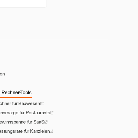
t. Diese Funktionen
en
was eine nahtlose
ration unterstützt
ren
 Rechner-Tools
chner für Bauwesen
innmarge für Restaurants
Gewinnspanne für SaaS
astungsrate für Kanzleien