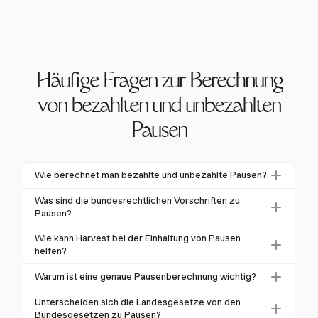
Häufige Fragen zur Berechnung
von bezahlten und unbezahlten
Pausen
Wie berechnet man bezahlte und unbezahlte Pausen?
Um bezahlte und unbezahlte Pausen zu berechnen,
Was sind die bundesrechtlichen Vorschriften zu
klassifizieren Sie Pausen, die kürzer als 20 Minuten
Pausen?
sind, als bezahlt, während Mahlzeitenpausen über 30
Das Bundesgesetz, gemäß dem Fair Labor Standards
Wie kann Harvest bei der Einhaltung von Pausen
Minuten unbezahlt sein können, wenn keine Arbeit
Act (FLSA), schreibt keine Pausen vor, aber kurze
helfen?
geleistet wird. Verwenden Sie Werkzeuge wie
Pausen müssen bezahlt werden, wenn sie gewährt
Harvest unterstützt die Einhaltung von Pausen, indem
Harvest, um diese Pausen genau zu verfolgen.
Warum ist eine genaue Pausenberechnung wichtig?
werden. Mahlzeitenpausen können unbezahlt sein,
es detaillierte Berichte und eine genaue
wenn der Mitarbeiter nicht arbeitet.
Eine genaue Pausenberechnung ist entscheidend, um
Zeiterfassung bietet. Dies stellt sicher, dass alle
Unterscheiden sich die Landesgesetze von den
Lohnabrechnungsfehler und rechtliche Strafen zu
Bundesgesetzen zu Pausen?