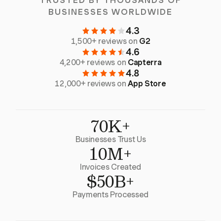
TRUSTED BY THOUSANDS OF
BUSINESSES WORLDWIDE
4.3
1,500+ reviews on
G2
4.6
4,200+ reviews on
Capterra
4.8
12,000+ reviews on
App Store
70K+
Businesses Trust Us
10M+
Invoices Created
$50B+
Payments Processed