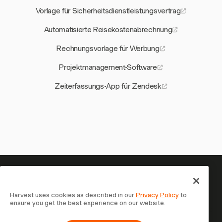
Vorlage für Sicherheitsdienstleistungsvertrag
Automatisierte Reisekostenabrechnung
Rechnungsvorlage für Werbung
Projektmanagement-Software
Zeiterfassungs-App für Zendesk
Ihre Zeit verdient es, erfasst zu
werden — starten Sie jetzt
Harvest uses cookies as described in our
Privacy Policy
to
ensure you get the best experience on our website.
Schließen Sie sich über 70.000 Unternehmen an, die mit
Harvest Zeit erfassen, Kunden abrechnen und schneller