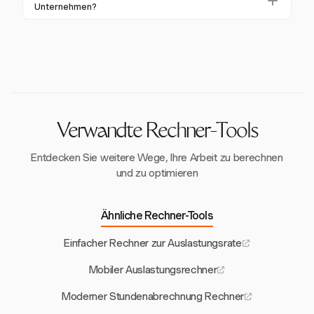
abrechenbare als auch nicht abrechenbare Stunden
Unternehmen?
werden, wodurch der Abrechnungsprozess optimiert
zu verfolgen. Diese Funktion ermöglicht präzise
Auslastungsraten sind entscheidend, da sie die
wird.
Berechnungen der Auslastungsrate und hilft
Ressourcenzuteilung, Preisstrategien und finanzielle
Unternehmen, ihre Ressourcenzuteilung effektiv zu
Prognosen beeinflussen. Hohe Auslastungsraten
verwalten.
deuten in der Regel auf eine bessere Rentabilität und
Ressourceneffizienz hin.
Verwandte Rechner-Tools
Entdecken Sie weitere Wege, Ihre Arbeit zu berechnen
und zu optimieren
Ähnliche Rechner-Tools
Einfacher Rechner zur Auslastungsrate
Mobiler Auslastungsrechner
Moderner Stundenabrechnung Rechner