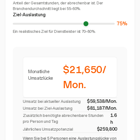
Anteil der Gesamtstunden, der abrechenbar ist. Der
Branchendurchschnitt liegt bei 55–60%.
Ziel-Auslastung
75%
Ein realistisches Ziel für Dienstleister ist 70–80%.
$21,650/
Monatliche
Umsatzlücke
Mon.
$59,538/Mon.
Umsatz bei aktueller Auslastung
$81,187/Mon.
Umsatz bei Ziel-Auslastung
1.6
Zusätzlich benötigte abrechenbare Stunden
pro Person und Tag
h
$259,800
Jährliches Umsatzpotenzial
Wenn Sie bei 5 Personen eine Auslastungslücke von