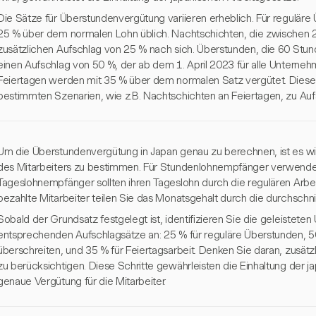
Die Sätze für Überstundenvergütung variieren erheblich. Für reguläre
25 % über dem normalen Lohn üblich. Nachtschichten, die zwischen 2
zusätzlichen Aufschlag von 25 % nach sich. Überstunden, die 60 Stun
einen Aufschlag von 50 %, der ab dem 1. April 2023 für alle Unternehm
Feiertagen werden mit 35 % über dem normalen Satz vergütet. Diese
bestimmten Szenarien, wie z.B. Nachtschichten an Feiertagen, zu Auf
Um die Überstundenvergütung in Japan genau zu berechnen, ist es w
des Mitarbeiters zu bestimmen. Für Stundenlohnempfänger verwende
Tageslohnempfänger sollten ihren Tageslohn durch die regulären Arbei
bezahlte Mitarbeiter teilen Sie das Monatsgehalt durch die durchschni
Sobald der Grundsatz festgelegt ist, identifizieren Sie die geleistet
entsprechenden Aufschlagsätze an: 25 % für reguläre Überstunden, 5
überschreiten, und 35 % für Feiertagsarbeit. Denken Sie daran, zusät
zu berücksichtigen. Diese Schritte gewährleisten die Einhaltung der j
genaue Vergütung für die Mitarbeiter.