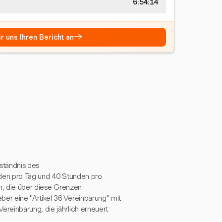
6:54:15
→
r uns Ihren Bericht an
ständnis des
nden pro Tag und 40 Stunden pro
en, die über diese Grenzen
er eine "Artikel 36-Vereinbarung" mit
reinbarung, die jährlich erneuert