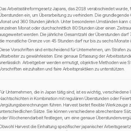
Das Arbeitsstilreformgesetz Japans, das 2018 verabschiedet wurde, f
Überstunden ein, um Überarbeitung zu verhindern. Die grundlegende 
Monat und 360 Stunden jährlich. Unter besonderen Umständen kann d
einzelnen Monat oder durchschnittlich 80 Stunden über einen Zeitra
ausgeweitet werden. Die jährliche Gesamtzahl der Überstunden darf 
die monatliche Grenze von 45 Stunden darf nur bis zu sechs Monate i
Diese Vorschriften sind entscheidend für Unternehmen, um Strafen 
Mitarbeiter zu gewährleisten. Eine genaue Erfassung der Arbeitsstunde
unerlässlich. Arbeitgeber werden ermutigt, objektive Methoden wie 
Vorschriften einzuhalten und faire Arbeitspraktiken zu unterstützen.
Für Unternehmen, die in Japan tätig sind, ist es wichtig, verschieden
Nachtschichten in Kombination mit regulären Überstunden oder Feier
Vergütungsberechnungen führen. Harvest bietet flexible Werkzeuge z
unterschiedlichen Sätze. Sie können verschiedene abrechenbare Sät
oder Wochenendarbeit festlegen, um eine genaue Überstundenvergüt
Obwohl Harvest die Einhaltung spezifischer japanischer Arbeitsgesetze