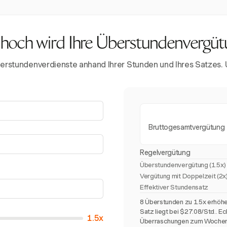
hoch wird Ihre Überstundenvergü
rstundenverdienste anhand Ihrer Stunden und Ihres Satzes. U
Bruttogesamtvergütung
Regelvergütung
Überstundenvergütung (
1.5x
)
Vergütung mit Doppelzeit (2x
Effektiver Stundensatz
8 Überstunden zu 1.5x erhöhe
Satz liegt bei $27.08/Std.. E
1.5x
Überraschungen zum Wochene