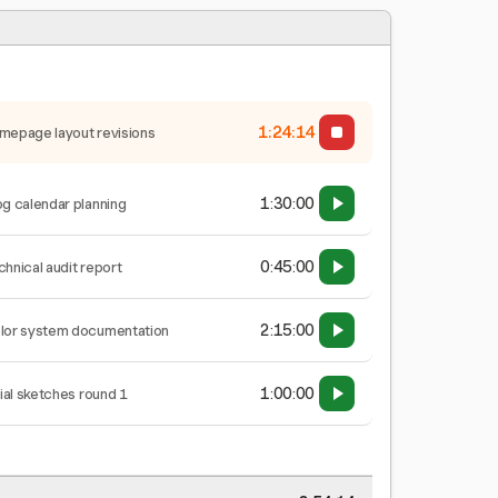
1:24:15
mepage layout revisions
1:30:00
og calendar planning
0:45:00
chnical audit report
2:15:00
lor system documentation
1:00:00
tial sketches round 1