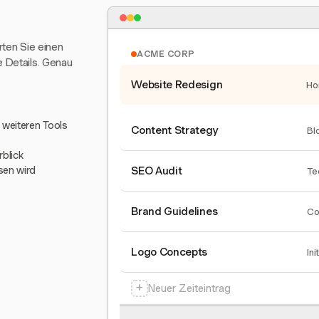
arten Sie einen
ACME CORP
e Details. Genau
Website Redesign
Ho
0 weiteren Tools
Content Strategy
Bl
blick
sen wird
SEO Audit
Te
Brand Guidelines
Co
Logo Concepts
Ini
+
Neuer Zeiteintrag