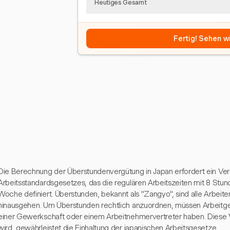
Heutiges Gesamt
Fertig! Sehen wi
Die Berechnung der Überstundenvergütung in Japan erfordert ein Ver
Arbeitsstandardsgesetzes, das die regulären Arbeitszeiten mit 8 Stu
Woche definiert. Überstunden, bekannt als "Zangyo", sind alle Arbeit
hinausgehen. Um Überstunden rechtlich anzuordnen, müssen Arbeitgeb
einer Gewerkschaft oder einem Arbeitnehmervertreter haben. Diese Ve
wird, gewährleistet die Einhaltung der japanischen Arbeitsgesetze.