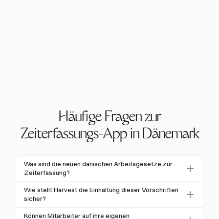
Häufige Fragen zur
Zeiterfassungs-App in Dänemark
Was sind die neuen dänischen Arbeitsgesetze zur
Zeiterfassung?
Das "lov om tidsregistrering" verpflichtet dänische
Wie stellt Harvest die Einhaltung dieser Vorschriften
Arbeitgeber, ab dem 1. Juli 2024 ein zuverlässiges
sicher?
System zur Erfassung der Arbeitszeiten der
Harvest stellt die Einhaltung sicher, indem es ein
Können Mitarbeiter auf ihre eigenen