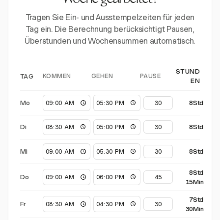
Woche gearbeitet?
Tragen Sie Ein- und Ausstempelzeiten für jeden
Tag ein. Die Berechnung berücksichtigt Pausen,
Überstunden und Wochensummen automatisch.
STUND
KOMMEN
GEHEN
PAUSE
TAG
EN
Mo
8Std
Di
8Std
Mi
8Std
8Std
Do
15Min
7Std
Fr
30Min