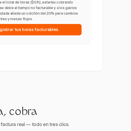
re el total de horas ($0/h), estarías cobrando
se debe al tiempo no facturable y a los gastos
endada añade un colchón del 20% para cambios
ntes y meses flojos.
gistrar tus horas facturables
a, cobra
factura real — todo en tres clics.