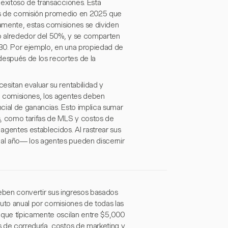
 exitoso de transacciones. Esta
sas de comisión promedio en 2025 que
camente, estas comisiones se dividen
o alrededor del 50%, y se comparten
30. Por ejemplo, en una propiedad de
espués de los recortes de la
sitan evaluar su rentabilidad y
e comisiones, los agentes deben
ncial de ganancias. Esto implica sumar
s, como tarifas de MLS y costos de
agentes establecidos. Al rastrear sus
al año— los agentes pueden discernir
 deben convertir sus ingresos basados
ruto anual por comisiones de todas las
 que típicamente oscilan entre $5,000
 de correduría, costos de marketing y