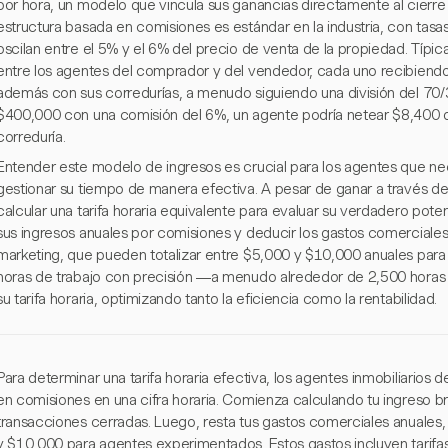
por hora, un modelo que vincula sus ganancias directamente al cierre
estructura basada en comisiones es estándar en la industria, con ta
oscilan entre el 5% y el 6% del precio de venta de la propiedad. Típi
entre los agentes del comprador y del vendedor, cada uno recibiend
además con sus corredurías, a menudo siguiendo una división del 70/
$400,000 con una comisión del 6%, un agente podría netear $8,400 d
correduría.
Entender este modelo de ingresos es crucial para los agentes que nece
gestionar su tiempo de manera efectiva. A pesar de ganar a través d
calcular una tarifa horaria equivalente para evaluar su verdadero pote
sus ingresos anuales por comisiones y deducir los gastos comerciale
marketing, que pueden totalizar entre $5,000 y $10,000 anuales para 
horas de trabajo con precisión —a menudo alrededor de 2,500 horas 
su tarifa horaria, optimizando tanto la eficiencia como la rentabilidad.
Para determinar una tarifa horaria efectiva, los agentes inmobiliarios
en comisiones en una cifra horaria. Comienza calculando tu ingreso b
transacciones cerradas. Luego, resta tus gastos comerciales anuales,
y $10,000 para agentes experimentados. Estos gastos incluyen tarifas