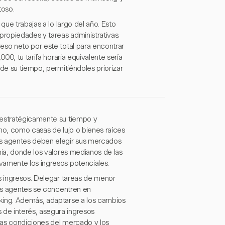
toso.
que trabajas a lo largo del año. Esto
propiedades y tareas administrativas.
eso neto por este total para encontrar
00, tu tarifa horaria equivalente sería
de su tiempo, permitiéndoles priorizar
 estratégicamente su tiempo y
ho, como casas de lujo o bienes raíces
os agentes deben elegir sus mercados
nia, donde los valores medianos de las
vamente los ingresos potenciales.
os ingresos. Delegar tareas de menor
los agentes se concentren en
rking. Además, adaptarse a los cambios
de interés, asegura ingresos
 las condiciones del mercado y los