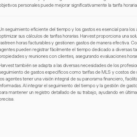
objetivos personales puede mejorar significativamente la tarifa horari
Un seguimiento eficiente del tiempo y los gastos es esencial para los
optimizar sus cálculos de tarifas horarias. Harvest proporciona una so
rastreen horas facturables y gestionen gastos de manera efectiva. Co
agentes pueden registrar fácilmente el tiempo dedicado a diversas t
propiedades y reuniones con clientes, asegurando evaluaciones horari
Harvest también se adapta a las diversas necesidades de los profesional
seguimiento de gastos específicos como tarifas de MLS y costos de 
los agentes tener una visión integral de su panorama financiero, facil
informadas. Al integrar el seguimiento del tiempo y la gestión de gas
para mantener un registro detallado de su trabajo, ayudando en última i
precisa.