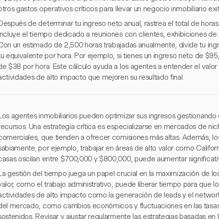
otros gastos operativos críticos para llevar un negocio inmobiliario exi
Después de determinar tu ingreso neto anual, rastrea el total de horas 
incluye el tiempo dedicado a reuniones con clientes, exhibiciones de 
Con un estimado de 2,500 horas trabajadas anualmente, divide tu ingr
tu equivalente por hora. Por ejemplo, si tienes un ingreso neto de $95,0
de $38 por hora. Este cálculo ayuda a los agentes a entender el valor 
actividades de alto impacto que mejoren su resultado final.
Los agentes inmobiliarios pueden optimizar sus ingresos gestionando
recursos. Una estrategia crítica es especializarse en mercados de nic
comerciales, que tienden a ofrecer comisiones más altas. Además, l
sabiamente; por ejemplo, trabajar en áreas de alto valor como Califor
casas oscilan entre $700,000 y $800,000, puede aumentar significati
La gestión del tiempo juega un papel crucial en la maximización de l
valor, como el trabajo administrativo, puede liberar tiempo para que 
actividades de alto impacto como la generación de leads y el netwo
del mercado, como cambios económicos y fluctuaciones en las tasas 
sostenidos. Revisar y ajustar regularmente las estrategias basadas en