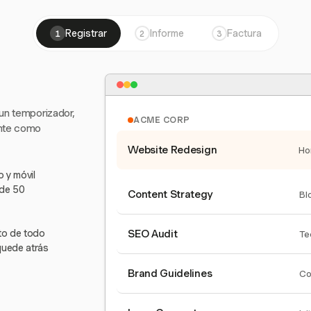
Registrar
Informe
Factura
1
2
3
 un temporizador,
ACME CORP
ente como
Website Redesign
Ho
 y móvil
 de 50
Content Strategy
Bl
nto de todo
SEO Audit
Te
quede atrás
Brand Guidelines
Co