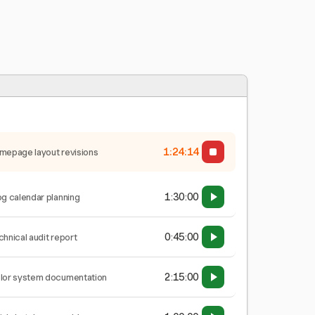
1:24:15
mepage layout revisions
1:30:00
og calendar planning
0:45:00
chnical audit report
2:15:00
lor system documentation