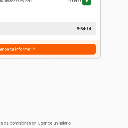
1:00:00
tial sketches round 1
6:54:15
→
eamos tu informe
és de comisiones en lugar de un salario