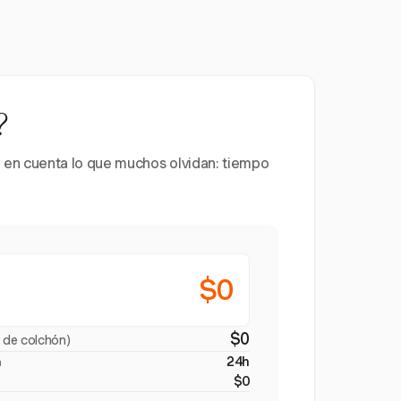
?
 en cuenta lo que muchos olvidan: tiempo
$0
$0
 de colchón)
24h
a
$0