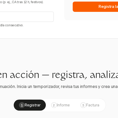
. ej., CA tras 12 h, festivos).
Registra l
 día consecutivo.
en acción — registra, analiz
nuación. Inicia un temporizador, revisa tus informes y crea una 
Registrar
Informe
Factura
1
2
3