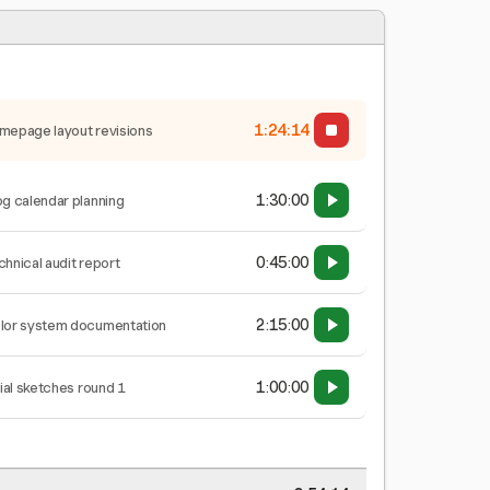
1:24:14
mepage layout revisions
1:30:00
og calendar planning
0:45:00
chnical audit report
2:15:00
lor system documentation
1:00:00
tial sketches round 1