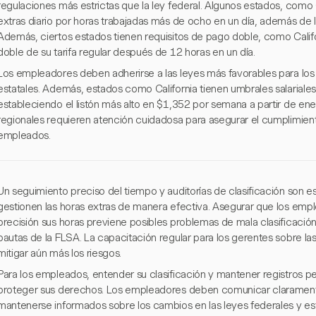
regulaciones más estrictas que la ley federal. Algunos estados, como 
extras diario por horas trabajadas más de ocho en un día, además de 
Además, ciertos estados tienen requisitos de pago doble, como Calif
doble de su tarifa regular después de 12 horas en un día.
Los empleadores deben adherirse a las leyes más favorables para los
estatales. Además, estados como California tienen umbrales salariales
estableciendo el listón más alto en $1,352 por semana a partir de en
regionales requieren atención cuidadosa para asegurar el cumplimien
empleados.
Un seguimiento preciso del tiempo y auditorías de clasificación son 
gestionen las horas extras de manera efectiva. Asegurar que los emp
precisión sus horas previene posibles problemas de mala clasificació
pautas de la FLSA. La capacitación regular para los gerentes sobre l
mitigar aún más los riesgos.
Para los empleados, entender su clasificación y mantener registros p
proteger sus derechos. Los empleadores deben comunicar claramente 
mantenerse informados sobre los cambios en las leyes federales y es