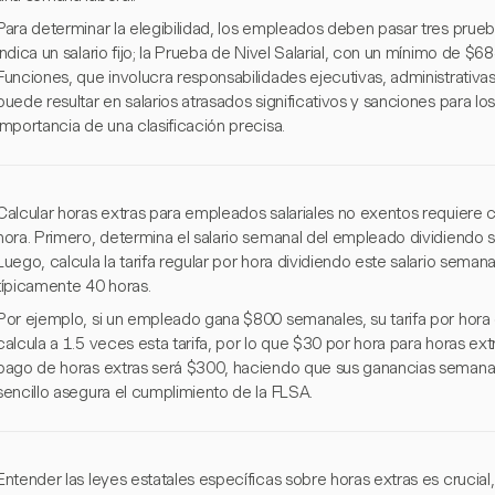
Para determinar la elegibilidad, los empleados deben pasar tres prueb
indica un salario fijo; la Prueba de Nivel Salarial, con un mínimo de $
Funciones, que involucra responsabilidades ejecutivas, administrativas
puede resultar en salarios atrasados significativos y sanciones para lo
importancia de una clasificación precisa.
Calcular horas extras para empleados salariales no exentos requiere con
hora. Primero, determina el salario semanal del empleado dividiendo s
Luego, calcula la tarifa regular por hora dividiendo este salario semana
típicamente 40 horas.
Por ejemplo, si un empleado gana $800 semanales, su tarifa por hora 
calcula a 1.5 veces esta tarifa, por lo que $30 por hora para horas extr
pago de horas extras será $300, haciendo que sus ganancias semanal
sencillo asegura el cumplimiento de la FLSA.
Entender las leyes estatales específicas sobre horas extras es crucia