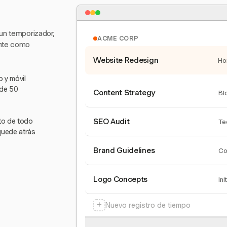
 un temporizador,
ACME CORP
ente como
Website Redesign
Ho
 y móvil
 de 50
Content Strategy
Bl
nto de todo
SEO Audit
Te
quede atrás
Brand Guidelines
Co
Logo Concepts
Ini
+
Nuevo registro de tiempo