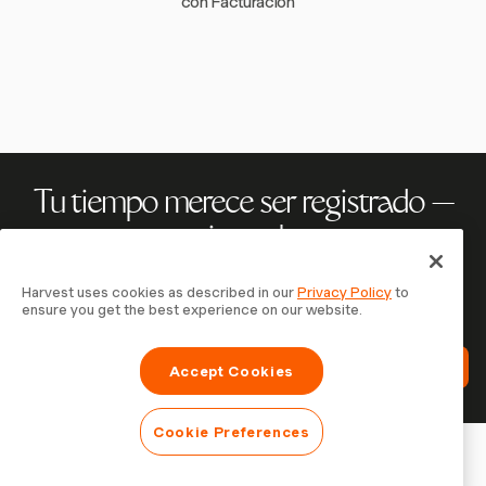
con Facturación
Tu tiempo merece ser registrado —
empieza ahora
Únete a más de 70.000 empresas que registran tiempo,
Harvest uses cookies as described in our
Privacy Policy
to
facturan a clientes y cobran más rápido con Harvest.
ensure you get the best experience on our website.
Prueba gratis, se configura en 30 segundos.
Prueba Harvest Gratis
Accept Cookies
Cookie Preferences