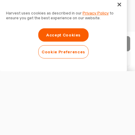
Harvest uses cookies as described in our
Privacy Policy
to
ensure you get the best experience on our website.
Accept Cookies
Enviar factura
Cookie Preferences
Descargar PDF
Personalizar factura
APARIENCIA
Añadir logotipo
Mostrar título de la factura