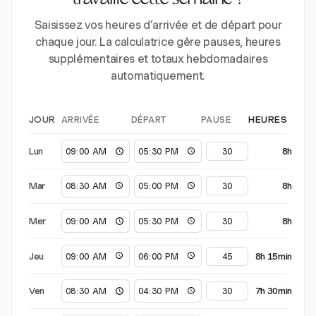
travaillé cette semaine ?
Saisissez vos heures d’arrivée et de départ pour
chaque jour. La calculatrice gère pauses, heures
supplémentaires et totaux hebdomadaires
automatiquement.
ARRIVÉE
DÉPART
PAUSE
JOUR
HEURES
Lun
8h
Mar
8h
Mer
8h
Jeu
8h 15min
Ven
7h 30min