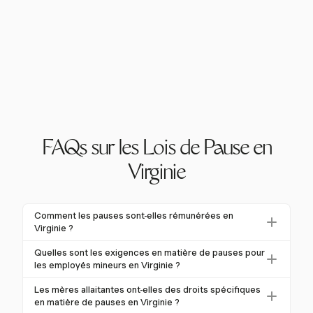
FAQs sur les Lois de Pause en
Virginie
Comment les pauses sont-elles rémunérées en
Virginie ?
En Virginie, si les employeurs accordent des pauses,
Quelles sont les exigences en matière de pauses pour
les courtes pauses (5-20 minutes) doivent être
les employés mineurs en Virginie ?
payées, tandis que les périodes de repas plus
Pour les mineurs de moins de 16 ans, la loi de Virginie
Les mères allaitantes ont-elles des droits spécifiques
longues (30 minutes ou plus) peuvent être non
impose une pause de 30 minutes pour chaque
en matière de pauses en Virginie ?
rémunérées si l'employé est complètement libéré de