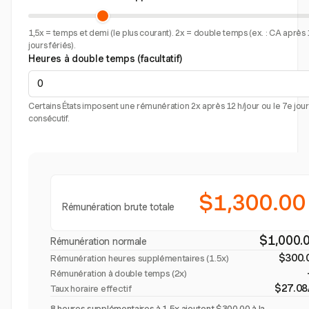
1,5x = temps et demi (le plus courant). 2x = double temps (ex. : CA après 
jours fériés).
Heures à double temps (facultatif)
Certains États imposent une rémunération 2x après 12 h/jour ou le 7e jour
consécutif.
$1,300.00
Rémunération brute totale
$1,000.
Rémunération normale
$300.
Rémunération heures supplémentaires (
1.5x
)
Rémunération à double temps (2x)
$27.08
Taux horaire effectif
8 heures supplémentaires à 1.5x ajoutent $300.00 à la