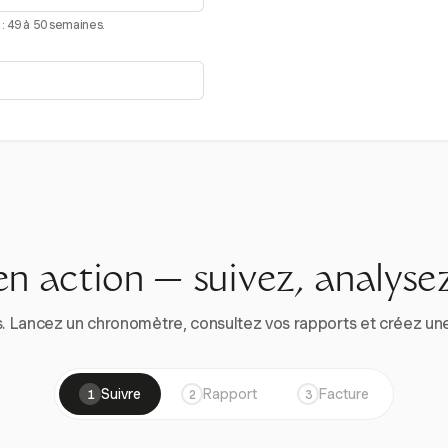
: 49 à 50 semaines.
en action — suivez, analysez
. Lancez un chronomètre, consultez vos rapports et créez une vr
Suivre
Rapport
Facture
1
2
3