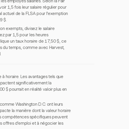
les employés salariés. Selon la Fair
 1,5 fois leur salaire régulier pour
ial actuel de la FLSA pour l'exemption
9 $.
on exempts, divisez le salaire
iez par 1,5 pour les heures
ique un taux horaire de 17,50 $, ce
écis du temps, comme avec Harvest,
.
re à horaire. Les avantages tels que
mpactent significativement la
 $ pourrait en réalité valoir plus en
ns comme Washington D.C. ont leurs
pacte la manière dont la valeur horaire
 des compétences spécifiques peuvent
s offres d'emploi et à négocier les