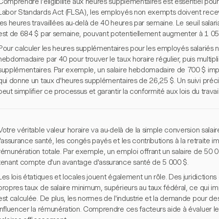
Comprendre l'éligibilité aux heures supplémentaires est essentiel pour 
Labor Standards Act (FLSA), les employés non exempts doivent recevoir
les heures travaillées au-delà de 40 heures par semaine. Le seuil salar
est de 684 $ par semaine, pouvant potentiellement augmenter à 1 05
Pour calculer les heures supplémentaires pour les employés salariés n
hebdomadaire par 40 pour trouver le taux horaire régulier, puis multipl
supplémentaires. Par exemple, un salaire hebdomadaire de 700 $ impl
qui donne un taux d'heures supplémentaires de 26,25 $. Un suivi pr
peut simplifier ce processus et garantir la conformité aux lois du travail
Votre véritable valeur horaire va au-delà de la simple conversion salai
l'assurance santé, les congés payés et les contributions à la retraite i
rémunération totale. Par exemple, un emploi offrant un salaire de 50 000
tenant compte d'un avantage d'assurance santé de 5 000 $.
Les lois étatiques et locales jouent également un rôle. Des juridictio
propres taux de salaire minimum, supérieurs au taux fédéral, ce qui im
est calculée. De plus, les normes de l'industrie et la demande pour
influencer la rémunération. Comprendre ces facteurs aide à évaluer le