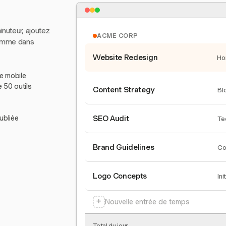
inuteur, ajoutez
ACME CORP
comme dans
Website Redesign
Ho
le mobile
e 50 outils
Content Strategy
Bl
ubliée
SEO Audit
Te
Brand Guidelines
Co
Logo Concepts
Ini
+
Nouvelle entrée de temps
Total du jour