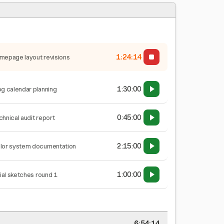
1:24:15
mepage layout revisions
1:30:00
og calendar planning
0:45:00
chnical audit report
2:15:00
lor system documentation
1:00:00
tial sketches round 1
6:54:15