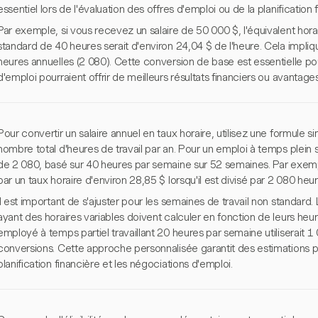
essentiel lors de l'évaluation des offres d'emploi ou de la planification 
Par exemple, si vous recevez un salaire de 50 000 $, l'équivalent hora
standard de 40 heures serait d'environ 24,04 $ de l'heure. Cela implique
heures annuelles (2 080). Cette conversion de base est essentielle p
d'emploi pourraient offrir de meilleurs résultats financiers ou avantages
Pour convertir un salaire annuel en taux horaire, utilisez une formule sim
nombre total d'heures de travail par an. Pour un emploi à temps plein
de 2 080, basé sur 40 heures par semaine sur 52 semaines. Par exempl
par un taux horaire d'environ 28,85 $ lorsqu'il est divisé par 2 080 heur
Il est important de s'ajuster pour les semaines de travail non standard.
ayant des horaires variables doivent calculer en fonction de leurs heu
employé à temps partiel travaillant 20 heures par semaine utiliserait 1
conversions. Cette approche personnalisée garantit des estimations pr
planification financière et les négociations d'emploi.