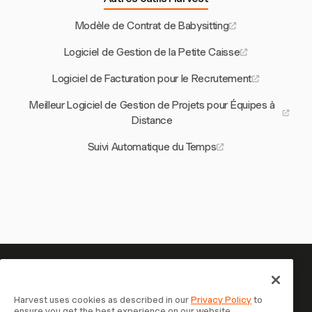
Modèle de Contrat de Babysitting
Logiciel de Gestion de la Petite Caisse
Logiciel de Facturation pour le Recrutement
Meilleur Logiciel de Gestion de Projets pour Équipes à
Distance
Suivi Automatique du Temps
Votre temps mérite d'être suivi
— commencez maintenant
Harvest uses cookies as described in our
Privacy Policy
to
ensure you get the best experience on our website.