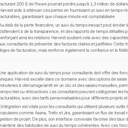
facturant 200 $ de l'heure pourrait perdre jusqu'à 1,3 million de dollars
Harvest aide à atténuer ces pertes en fournissant un suivi en temps ré
facturables, garantissant que chaque minute est comptabilisée.
Au-delà de la perte financière, un suivi du temps inexact peut éroder l
s'attendent à de la transparence, et des rapports de temps détaillés peu
renforçant ainsi les relations. Harvest soutient cela avec des capacit
aux consultants de présenter des factures claires et justifiées. Cette
litiges de facturation, mais renforce également la confiance et la fidéli
Une application de suivi du temps pour consultants doit offrir des fonc
uniques. Harvest excelle dans ce domaine avec des options de saisie 
minuteries à démarrage/arrêt en un clic et des saisies manuelles, perm
temps réel ou rétroactives. Les consultants peuvent catégoriser les
facturables, avec des tarifs personnalisables pour différents projets et 
L'intégration est vitale pour les consultants qui utilisent plusieurs outil
populaires comme Asana, Trello et Jira, garantissant un flux de travail 
gestion de projet. De plus, son interface conviviale favorise des taux
maintenir des habitudes de suivi du temps cohérentes. Avec ces foncti