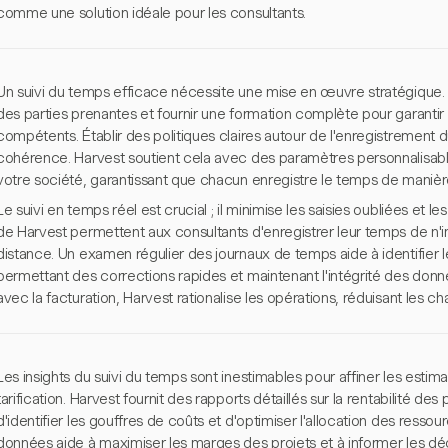
comme une solution idéale pour les consultants.
Un suivi du temps efficace nécessite une mise en œuvre stratégique
des parties prenantes et fournir une formation complète pour garantir q
compétents. Établir des politiques claires autour de l'enregistrement d
cohérence. Harvest soutient cela avec des paramètres personnalisable
votre société, garantissant que chacun enregistre le temps de manièr
Le suivi en temps réel est crucial ; il minimise les saisies oubliées et l
de Harvest permettent aux consultants d'enregistrer leur temps de n'im
distance. Un examen régulier des journaux de temps aide à identifier l
permettant des corrections rapides et maintenant l'intégrité des donné
avec la facturation, Harvest rationalise les opérations, réduisant les ch
Les insights du suivi du temps sont inestimables pour affiner les estima
tarification. Harvest fournit des rapports détaillés sur la rentabilité de
d'identifier les gouffres de coûts et d'optimiser l'allocation des ress
données aide à maximiser les marges des projets et à informer les déc