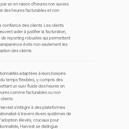
 par an en raison d'heures non suivies.
el des heures facturables et non
a confiance des clients. Les clients
vent aider à justifier la facturation,
és de reporting robustes qui permettent
 transparence évite non seulement les
sation des clients.
tionnalités adaptées à leurs besoins
du temps flexibles, y compris des
ettant un suivi fluide des heures en
 heures comme facturables ou non
clients.
s. Harvest s'intègre à des plateformes
rationalisé à travers divers systèmes de
 d'adoption élevés, cruciaux pour
onnalités, Harvest se distingue