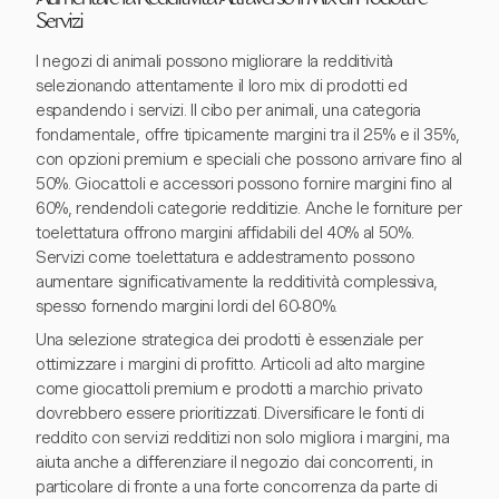
Aumentare la Redditività Attraverso il Mix di Prodotti e
Servizi
I negozi di animali possono migliorare la redditività
selezionando attentamente il loro mix di prodotti ed
espandendo i servizi. Il cibo per animali, una categoria
fondamentale, offre tipicamente margini tra il 25% e il 35%,
con opzioni premium e speciali che possono arrivare fino al
50%. Giocattoli e accessori possono fornire margini fino al
60%, rendendoli categorie redditizie. Anche le forniture per
toelettatura offrono margini affidabili del 40% al 50%.
Servizi come toelettatura e addestramento possono
aumentare significativamente la redditività complessiva,
spesso fornendo margini lordi del 60-80%.
Una selezione strategica dei prodotti è essenziale per
ottimizzare i margini di profitto. Articoli ad alto margine
come giocattoli premium e prodotti a marchio privato
dovrebbero essere prioritizzati. Diversificare le fonti di
reddito con servizi redditizi non solo migliora i margini, ma
aiuta anche a differenziare il negozio dai concorrenti, in
particolare di fronte a una forte concorrenza da parte di