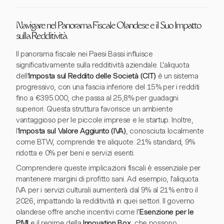
Navigare nel Panorama Fiscale Olandese e il Suo Impatto
sulla Redditività
Il panorama fiscale nei Paesi Bassi influisce
significativamente sulla redditività aziendale. L'aliquota
dell'
Imposta sul Reddito delle Società (CIT)
è un sistema
progressivo, con una fascia inferiore del 15% per i redditi
fino a €395.000, che passa al 25,8% per guadagni
superiori. Questa struttura favorisce un ambiente
vantaggioso per le piccole imprese e le startup. Inoltre,
l'
Imposta sul Valore Aggiunto (IVA)
, conosciuta localmente
come BTW, comprende tre aliquote: 21% standard, 9%
ridotta e 0% per beni e servizi esenti.
Comprendere queste implicazioni fiscali è essenziale per
mantenere margini di profitto sani. Ad esempio, l'aliquota
IVA per i servizi culturali aumenterà dal 9% al 21% entro il
2026, impattando la redditività in quei settori. Il governo
olandese offre anche incentivi come l'
Esenzione per le
PMI
e il regime della
Innovation Box
, che possono