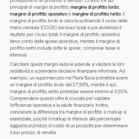
produzione di un prodotto o servizio. Ci sono tre tipi
principali di margini di profitto:
margine di profitto lordo
,
margine di profitto operativo
e
margine di profitto netto
. Il
margine di profitto lordo si calcola sottraendo il costo delle
merci vendute (COGS) dai ricavi totali e poi dividendo il
risultato per i ricavi totali. Il margine di profitto operativo
tiene conto delle spese operative, mentre il margine di
profitto netto include tutte le spese, comprese tasse e
interessi.
Calcolare questi margini aiuta le aziende a valutare la loro
redditività e a prendere decisioni finanziarie informate. Ad
esempio, un supermercato nei Paesi Bassi potrebbe avere
un margine di profitto lordo del 27,93%, mentre il suo
margine di profitto netto potrebbe essere intorno al 3,55%.
Comprendere queste cifre è cruciale per valutare
l'efficienza operativa e la salute finanziaria. Inoltre,
conoscere la differenza tra margine di profitto e markup è
essenziale, poiché il markup si riferisce alla percentuale
aggiunta al prezzo di costo di un prodotto per determinare
il suo prezzo di vendita.