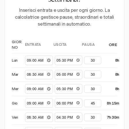
settimana?
Inserisci entrata e uscita per ogni giorno. La
calcolatrice gestisce pause, straordinari e totali
settimanali in automatico.
GIOR
ENTRATA
USCITA
PAUSA
ORE
NO
Lun
8h
Mar
8h
Mer
8h
Gio
8h 15m
Ven
7h 30m