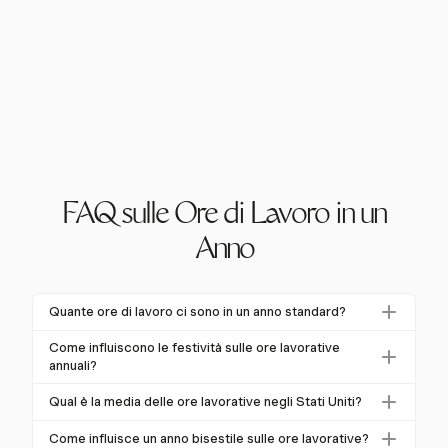
FAQ sulle Ore di Lavoro in un
Anno
Quante ore di lavoro ci sono in un anno standard?
Un anno standard include 2.080 ore di lavoro, basato
Come influiscono le festività sulle ore lavorative
su una settimana lavorativa di 40 ore per 52
annuali?
settimane. Tuttavia, le ore effettive possono variare a
Le festività riducono le ore lavorative annuali. Ad
Qual è la media delle ore lavorative negli Stati Uniti?
causa di festività e PTO.
esempio, 11 festività federali possono sottrarre fino a
Il lavoratore medio negli Stati Uniti registra circa 1.811
88 ore dalle 2.080 ore standard, influenzando il tempo
Come influisce un anno bisestile sulle ore lavorative?