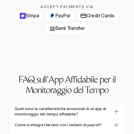
ACCEPT PAYMENTS VIA
Stripe
PayPal
Credit Cards
Bank Transfer
FAQ sull'App Affidabile per il
Monitoraggio del Tempo
Quali sono le caratteristiche essenziali di un'app di
monitoraggio del tempo affidabile?
Le caratteristiche essenziali di un'app di monitoraggio
Come si integra Harvest con i sistemi di payroll?
del tempo affidabile includono diversi metodi di
Harvest si integra con QuickBooks e Xero, facilitando