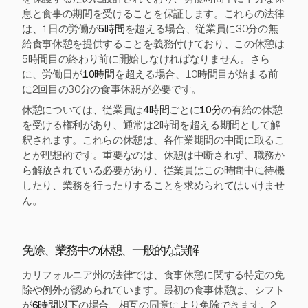
息と食事の期間を受けることを保証します。これらの法律
は、1日の労働が
5時間
を超える場合、従業員に30分の無
給食事休憩を提供することを義務付けており、この休憩は
5時間目の終わり前に開始しなければなりません。さら
に、労働日が
10時間
を超える場合、10時間目が始まる前
に2回目の30分の食事休憩が必要です。
休憩については、従業員は
4時間
ごとに
10分
の有給の休憩
を受ける権利があり、通常は2時間を超える期間として解
釈されます。これらの休憩は、各作業期間の中間に取るこ
とが理想的です。重要なのは、休憩は中断されず、職務か
ら解放されている必要があり、従業員はこの時間中に待機
したり、業務を行ったりすることを求められてはいけませ
ん。
免除、業務中の休憩、一般的な誤解
カリフォルニア州の法律では、食事休憩に関する特定の免
除や例外が認められています。最初の食事休憩は、シフト
が
6時間以下
の場合、相互の同意により免除できます。2