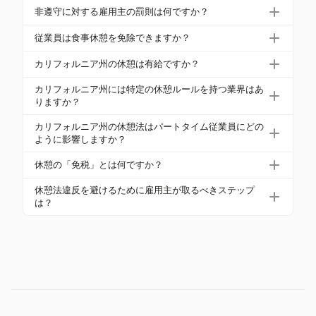
要があります。この休憩は5時間目の終わり前に開始
雇用主は、明確なポリシーを策定し、スケジューリ
非遵守に対する雇用主の罰則は何ですか？
しなければなりません。10時間を超える労働日に
ングについて管理者を訓練し、休憩を正確に記録す
は、10時間目の終わり前に2回目の30分の休憩が必
雇用主が適切な食事または休息の休憩を提供しない
るためにタイムトラッキングシステムを使用するこ
従業員は食事休憩を免除できますか？
要です。
場合、欠けた休憩ごとに従業員に通常の賃金の1時間
とで、遵守を確保できます。積極的なスケジューリ
はい、最初の食事休憩は、労働日が6時間以下の場合
を支払わなければなりません。同じ日に食事と休息
カリフォルニア州の休憩は有給ですか？
ングと詳細な記録の維持が重要なステップです。
に免除でき、2回目は12時間以下の場合に免除できま
の両方の休憩が欠けた場合、従業員には2時間の追加
はい、カリフォルニア州の休憩は有給です。非免除
すが、最初の休憩が免除されていないことが条件で
カリフォルニア州には特定の休憩ルールを持つ業界はあ
賃金が支払われます。
従業員は、4時間ごとに10分の職務から解放された休
りますか？
す。両方とも相互の同意が必要です。
憩を受ける権利があり、これらは補償されなければ
医療や農業などの特定の業界には、特有の休憩ルー
カリフォルニア州の休憩法はパートタイム従業員にどの
なりません。
ルがあります。例えば、医療従事者は12時間未満の
ように影響しますか？
シフトの場合、食事休憩を免除でき、農業従事者は
カリフォルニア州の食事と休息の休憩法は、雇用状
休憩の「免税」とは何ですか？
高温時に追加のクールダウン期間が必要です。
況ではなく、労働時間に基づいてすべての非免除従
「免税」の休憩とは、従業員が休憩中に完全に業務
業員に適用されます。
休憩法違反を避けるために雇用主が取るべきステップ
から解放されることを意味します。業務を行った
は？
り、待機したりしてはいけません。
雇用主は明確なポリシーを設定し、管理者を教育
し、休憩を積極的にスケジュールし、免税の休憩を
確保する必要があります。正確な時間追跡と記録保
持が、コンプライアンスを示すために不可欠です。