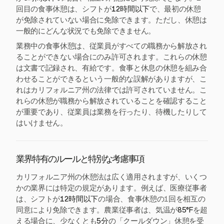
回目の食事休憩は、シフトが
12時間以下
で、最初の休憩
が免除されていない場合に免除できます。ただし、休憩は
一般的にどんな状況でも免除できません。
業務中の食事休憩は、従業員がすべての職務から解放され
ることができない場合にのみ許可されます。これらの休憩
は文書で記録され、有給です。食事と休息の休憩を組み合
わせることができるという一般的な誤解がありますが、こ
れはカリフォルニア州の法律では許可されていません。こ
れらの休憩が職務から解放されていることを確認すること
が重要であり、従業員は業務を行ったり、待機したりして
はいけません。
業界特有のルールと特別な考慮事項
カリフォルニア州の休憩法は広く適用されますが、いくつ
かの業界には特定の規定があります。例えば、医療従事者
は、シフトが
12時間以下
の場合、食事休憩の1回を相互の
同意により免除できます。農業従事者は、気温が
85°F
を超
える場合に、少なくとも
5分
の「クールダウン」休憩を受