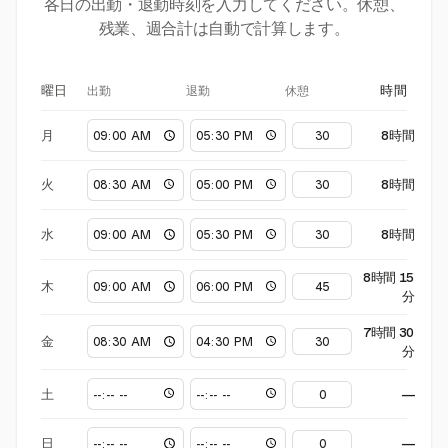
各日の出勤・退勤時刻を入力してください。休憩、
残業、週合計は自動で計算します。
出勤
退勤
休憩
曜日
時間
月
8時間
火
8時間
水
8時間
8時間 15
木
分
7時間 30
金
分
土
—
日
—