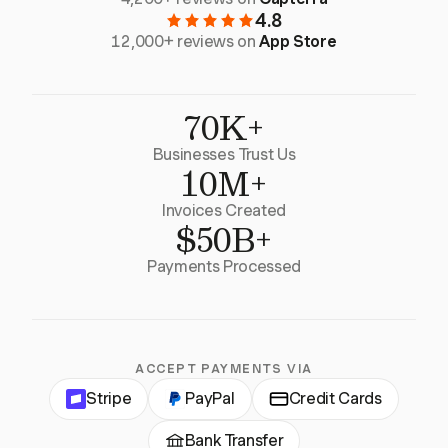
4.8
12,000+ reviews on
App Store
70K+
Businesses Trust Us
10M+
Invoices Created
$50B+
Payments Processed
ACCEPT PAYMENTS VIA
Stripe
PayPal
Credit Cards
Bank Transfer