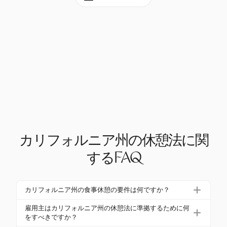
カリフォルニア州の休憩法に関
するFAQ
カリフォルニア州の食事休憩の要件は何ですか？
カリフォルニア州では、非免除従業員は1日の労働が
雇用主はカリフォルニア州の休憩法に準拠するために何
5時間を超える場合、30分の無給食事休憩を受ける必
をすべきですか？