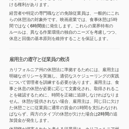
ける権利があります。
経営者や特定の専門職などの免除従業員は、一般的にこれ
らの休憩法の対象外です。映画産業では、食事休憩は5時
間ではなく
6時間
後に発生します。これらの業界特有の
ルールは、異なる作業環境の独自のニーズを考慮しつつ、
休息と回復の基本原則を維持することを保証します。
雇用主の遵守と従業員の救済
カリフォルニア州の休憩法に準拠するためには、雇用主は
明確なポリシーを実施し、適切なスケジューリングの実践
について管理者を訓練する必要があります。雇用主は、食
事と休息の休憩が必要に応じて文書化され、取得されるこ
とを確認するために、時間を正確に追跡しなければなりま
せん。休憩が提供されない場合、雇用主は、同じ日に欠け
た休憩ごとに従業員に通常の賃金の1時間を支払わなけれ
ばならず、両方のタイプの休憩が欠けた場合は
2時間
の追
加賃金が発生します。
休憩権が侵害されたと考える従業員は、カリフォルニア州