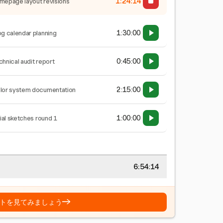
1:24:15
mepage layout revisions
1:30:00
og calendar planning
0:45:00
chnical audit report
2:15:00
lor system documentation
1:00:00
tial sketches round 1
6:54:15
→
トを見てみましょう