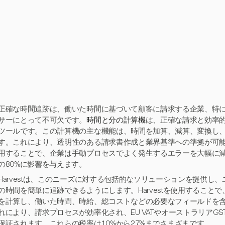
正確な時間追跡は、働いた時間に基づいて顧客に請求する企業、特
サーにとって不可欠です。
時間と分の計算機
は、正確な請求と効率
ツールです。この計算機の主な機能は、時間を加算、減算、変換し
す。これにより、透明性のある請求書作成と業界基準への準拠が可
用することで、企業は手動プロセスでよく発生するエラーを大幅に
の80%に影響を与えます。
Harvestは、このニーズに対する包括的なソリューションを提供し
の時間を簡単に追跡できるようにします。Harvestを使用すること
を計算し、働いた時間、時給、総コストなどの必要なフィールドを
れにより、請求プロセスが効率化され、EU VATやオーストラリアG
保証されます。これらの税率は10%から27%までさまざまです。