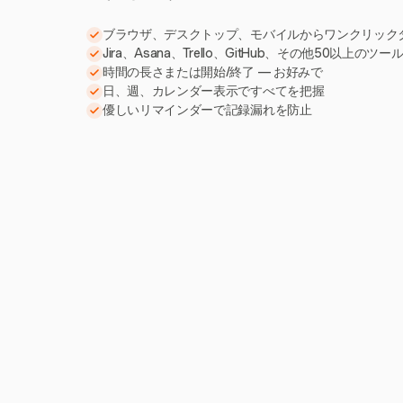
ブラウザ、デスクトップ、モバイルからワンクリック
Jira、Asana、Trello、GitHub、その他50以上のツ
時間の長さまたは開始/終了 — お好みで
日、週、カレンダー表示ですべてを把握
優しいリマインダーで記録漏れを防止