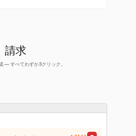
、請求
 — すべてわずか3クリック。