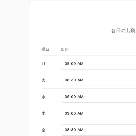
各日の出勤
出勤
曜日
月
火
水
木
金