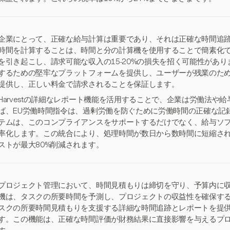
企業にとって、正確な給与計算は重要であり、それは正確な時間追
時間を計算することは、時間と分の計算機を使用することで簡素化
を引き起こし、請求可能な収入の15-20%の損失を招く可能性がありま
するための堅牢なプラットフォームを提供し、ユーザーが残業のた
提供し、正しい料金で請求されることを保証します。
Harvestの詳細なレポート機能を活用することで、企業は労働法や
ば、EU労働時間指令は、過剰労働を防ぐために労働時間の正確な記録を
テムは、このコンプライアンスをサポートするだけでなく、給与ソ
率化します。この統合により、処理時間が数日から数時間に短縮さ
ストが最大80%削減されます。
プロジェクト管理において、時間見積もりは締切を守り、予算内に
機は、タスクの所要時間を予測し、プロジェクトの収益性を確保する上で
スクの所要時間見積もりを支援する詳細な時間追跡とレポートを提
す。この機能は、正確な時間評価が財務結果に直接影響を与えるプ