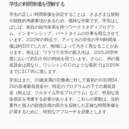
学生の時間単価を理解する
学生の正しい時間単価を決定することは、さまざまな規制
や財政的考慮事項があるため、複雑な作業です。学生はし
ばしば、各自の給与体系を持つワークスタディプログラ
ム、インターンシップ、パートタイムの仕事を両立させて
います。2022年の時点で、アメリカの学生の平均時間単
価は約$20でしたが、地域によって大きく異なることがあ
ります。例えば、ワラワラ大学の新入生は、2025-26学年
度において約$16.66の時給を得ています。さらに、州の最
低賃金は異なり、ワシントンD.C.のような場所では2025年
までに$17.95に達します。
学生はまた、20歳未満の労働者に対して最初の90日間$4.
25の若者最低賃金や、特定のプログラムの下での最低賃
金（例えば、フルタイム学生プログラム）など、特別な賃
金規定を考慮する必要があります。これらの変動は、法的
要件と個人の財政目標の両方を反映した正確な時間単価を
計算するために、特別なアプローチを必要とします。