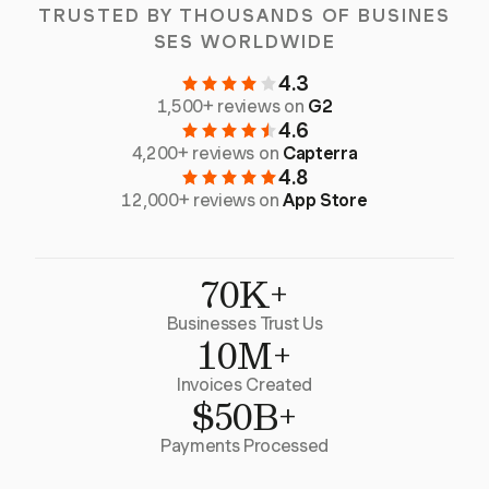
TRUSTED BY THOUSANDS OF BUSINES
SES WORLDWIDE
4.3
1,500+ reviews on
G2
4.6
4,200+ reviews on
Capterra
4.8
12,000+ reviews on
App Store
70K+
Businesses Trust Us
10M+
Invoices Created
$50B+
Payments Processed