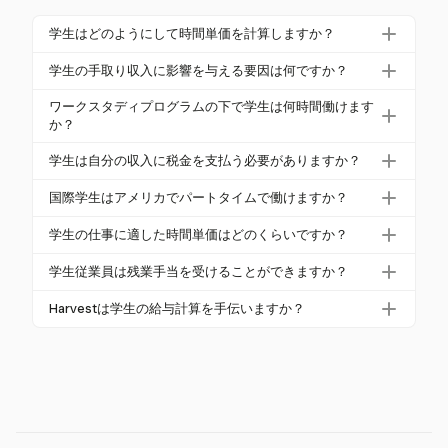
学生はどのようにして時間単価を計算しますか？
学生は、一定期間の総収入をその期間に働いた時間
学生の手取り収入に影響を与える要因は何ですか？
数で割ることで時間単価を計算できます。例えば、1
学生の手取り収入に影響を与える要因には、州およ
か月で$500を稼ぎ、50時間働いた場合、時間単価は
ワークスタディプログラムの下で学生は何時間働けます
び連邦の税金、適用されるFICAの免除、福利厚生や
か？
$10です。
その他の拠出金の控除が含まれます。これらを理解
ワークスタディプログラムの下では、学生は通常、
学生は自分の収入に税金を支払う必要がありますか？
することで、学生は財政を効果的に管理できます。
学校が開いている間は週20時間、休暇中は最大40時
はい、学生は一般的に自分の収入に対して連邦およ
間働くことができます。学校はこれらの制限を学業
国際学生はアメリカでパートタイムで働けますか？
び州の税金を支払う必要がありますが、FICAの免除
のスケジュールや財政的必要に基づいて設定しま
F-1またはJ-1ビザを持つ国際学生は、通常、学校の
が適用される場合があります。税金の義務を理解す
学生の仕事に適した時間単価はどのくらいですか？
す。
セッション中は週20時間までパートタイムで働くこ
ることは、遵守を確保し、罰則を避けるために重要
学生の仕事に適した時間単価は、地域や職種によっ
とができます。休暇中は、ビザの条件によって許可
学生従業員は残業手当を受けることができますか？
です。
て異なります。アメリカでは、平均は約$20です。経
されていればフルタイムで働くことができます。
はい、学生従業員は残業手当を受けることができ、
験、業界、地域の生活費などの要因がこのレートに
Harvestは学生の給与計算を手伝いますか？
週40時間を超えて働いた時間に対して通常の時間単
影響を与えることがあります。
Harvestは時間と経費の追跡に優れていますが、学生
価の1.5倍が支払われます。これは大学システム内の
雇用のための特定の給与計算や規制計算は提供して
すべての仕事に適用されます。
いません。時間を効率的に管理し、財政の監視をサ
ポートします。