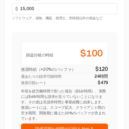
$
ソフトウェア、保険、機器、税理士、所得税以外の税金など
$100
損益分岐の時給
$120
推奨時給（+20%のバッファ）
24時間
週あたりの請求可能時間
$479
換算日額レート
年収を総労働時間で割った場合（$52/時間）、実際
には$48/時間も請求が足りていないことになりま
す。その差は非請求時間と事業経費に由来します。
推奨レートには、スコープ拡大、クライアント間の
空き期間、閑散期に備えた20%のバッファが含まれ
ています。